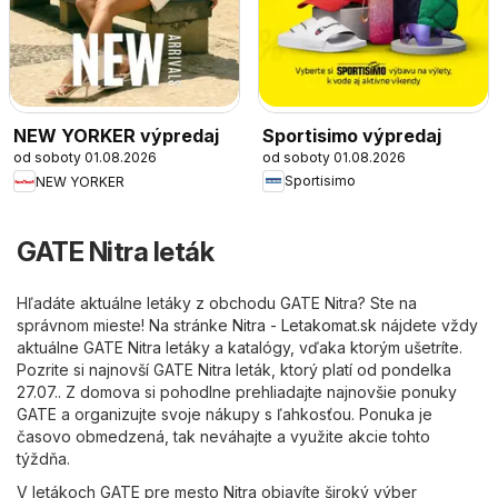
Sportisimo výpredaj
NEW YORKER výpredaj
od soboty 01.08.2026
od soboty 01.08.2026
Sportisimo
NEW YORKER
GATE Nitra leták
Hľadáte aktuálne letáky z obchodu GATE Nitra? Ste na
správnom mieste! Na stránke
Nitra - Letakomat.sk
nájdete vždy
aktuálne GATE Nitra letáky a katalógy, vďaka ktorým ušetríte.
Pozrite si najnovší GATE Nitra leták, ktorý platí od pondelka
27.07.. Z domova si pohodlne prehliadajte najnovšie ponuky
GATE a organizujte svoje nákupy s ľahkosťou. Ponuka je
časovo obmedzená, tak neváhajte a využite akcie tohto
týždňa.
V letákoch GATE pre mesto Nitra objavíte široký výber