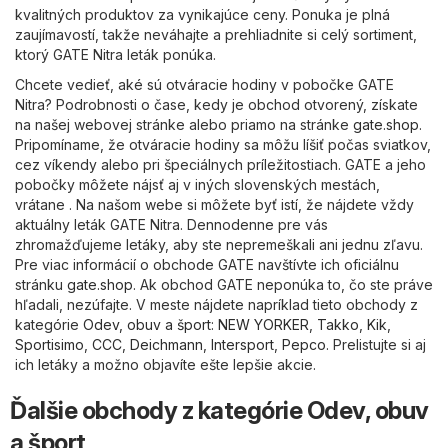
kvalitných produktov za vynikajúce ceny. Ponuka je plná
zaujímavostí, takže neváhajte a prehliadnite si celý sortiment,
ktorý GATE Nitra leták ponúka.
Chcete vedieť, aké sú otváracie hodiny v pobočke GATE
Nitra? Podrobnosti o čase, kedy je obchod otvorený, získate
na našej webovej stránke alebo priamo na stránke
gate.shop
.
Pripomíname, že otváracie hodiny sa môžu líšiť počas sviatkov,
cez víkendy alebo pri špeciálnych príležitostiach. GATE a jeho
pobočky môžete nájsť aj v iných slovenských mestách,
vrátane . Na našom webe si môžete byť istí, že nájdete vždy
aktuálny leták GATE Nitra. Dennodenne pre vás
zhromažďujeme letáky, aby ste nepremeškali ani jednu zľavu.
Pre viac informácií o obchode GATE navštívte ich oficiálnu
stránku
gate.shop
. Ak obchod GATE neponúka to, čo ste práve
hľadali, nezúfajte. V meste nájdete napríklad tieto obchody z
kategórie
Odev, obuv a šport
:
NEW YORKER
,
Takko
,
Kik
,
Sportisimo
,
CCC
,
Deichmann
,
Intersport
,
Pepco
. Prelistujte si aj
ich letáky a možno objavíte ešte lepšie akcie.
Ďalšie obchody z kategórie Odev, obuv
a šport