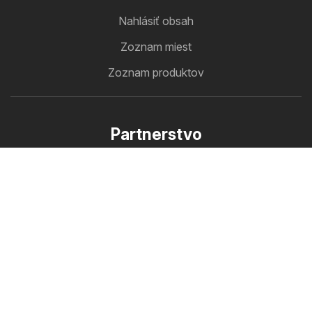
Nahlásiť obsah
Zoznam miest
Zoznam produktov
Partnerstvo
Ako inzerovať
B2B zóna
Letakomat
Všetky letáky na jednom mieste