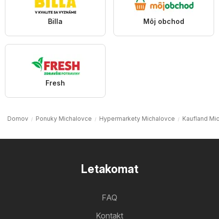
Billa
Môj obchod
Fresh
Domov
Ponuky Michalovce
Hypermarkety Michalovce
Kaufland Mi
Letakomat
FAQ
Kontakt