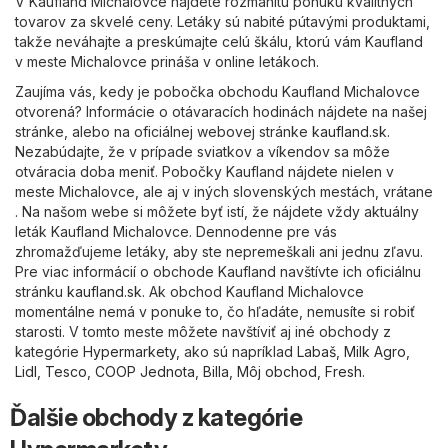
V Kaufland Michalovce nájdete rozmanitú ponuku kvalitných
tovarov za skvelé ceny. Letáky sú nabité pútavými produktami,
takže neváhajte a preskúmajte celú škálu, ktorú vám Kaufland
v meste Michalovce prináša v online letákoch.
Zaujíma vás, kedy je pobočka obchodu Kaufland Michalovce
otvorená? Informácie o otávaracích hodinách nájdete na našej
stránke, alebo na oficiálnej webovej stránke
kaufland.sk
.
Nezabúdajte, že v prípade sviatkov a víkendov sa môže
otváracia doba meniť. Pobočky Kaufland nájdete nielen v
meste Michalovce, ale aj v iných slovenských mestách, vrátane
. Na našom webe si môžete byť istí, že nájdete vždy aktuálny
leták Kaufland Michalovce. Dennodenne pre vás
zhromažďujeme letáky, aby ste nepremeškali ani jednu zľavu.
Pre viac informácií o obchode Kaufland navštívte ich oficiálnu
stránku
kaufland.sk
. Ak obchod Kaufland Michalovce
momentálne nemá v ponuke to, čo hľadáte, nemusíte si robiť
starosti. V tomto meste môžete navštíviť aj iné obchody z
kategórie
Hypermarkety
, ako sú napríklad
Labaš
,
Milk Agro
,
Lidl
,
Tesco
,
COOP Jednota
,
Billa
,
Môj obchod
,
Fresh
.
Ďalšie obchody z kategórie