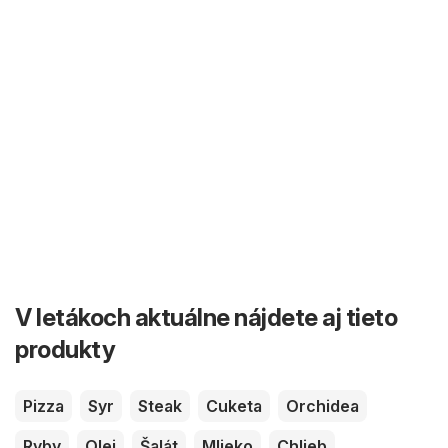
V letákoch aktuálne nájdete aj tieto
produkty
Pizza
Syr
Steak
Cuketa
Orchidea
Ryby
Olej
Šalát
Mlieko
Chlieb