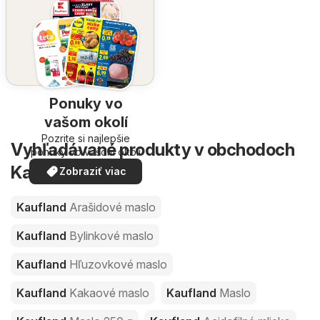
Ponuky vo
vašom okolí
Pozrite si najlepšie
Vyhľadávané produkty v obchodoch
ponuky vo vašom okolí
Kaufland
Zobraziť viac
Kaufland
Arašidové maslo
Kaufland
Bylinkové maslo
Kaufland
Hľuzovkové maslo
Kaufland
Kakaové maslo
Kaufland
Maslo