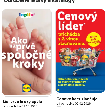
Obľúbené letáky a katalógy
Cenový líder zlacňuje
Lidl prvé kroky spolu
od pondelka 02.02.2026
od pondelka 02.03.2026