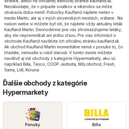
stránke, alebo na oficiálnej webovej stránke
kaufland.sk
.
Nezabúdajte, že v prípade sviatkov a víkendov sa môže
otváracia doba meniť. Pobočky Kaufland nájdete nielen v
meste Martin, ale aj v iných slovenských mestách, vrátane . Na
našom webe si môžete byť istí, že nájdete vždy aktuálny leták
Kaufland Martin. Dennodenne pre vás zhromažďujeme letáky,
aby ste nepremeškali ani jednu zľavu. Pre viac informácií o
obchode Kaufland navštívte ich oficiálnu stránku
kaufland.sk
.
Ak obchod Kaufland Martin momentálne nemá v ponuke to, čo
hľadáte, nemusíte si robiť starosti. V tomto meste môžete
navštíviť aj iné obchody z kategórie
Hypermarkety
, ako sú
napríklad
Billa
,
Tesco
,
COOP Jednota
,
Môj obchod
,
Fresh
,
Sama
,
Lidl
,
Koruna
.
Ďalšie obchody z kategórie
Hypermarkety
Ponuky
Billa