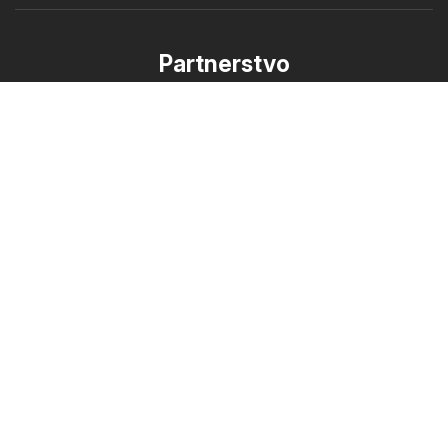
Partnerstvo
Ako inzerovať
B2B zóna
Letakomat
Všetky letáky na jednom mieste
Sleduj nás
Ďalšie krajiny:
Česko
Magyarország
Polska