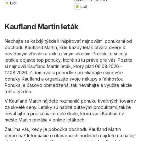
Lidl
Lidl
Kaufland Martin leták
Nechajte sa každý týždeň inšpirovať najnovšími ponukami od
obchodu Kaufland Martin, kde každý leták otvára dvere k
nevídaným zľavám a exkluzívnym akciám. Prelistujte si celý
leták a objavte top ponuky, ktoré sú tu práve pre vás. Pozrite
si najnovší Kaufland Martin leták, ktorý platí 06.08.2026 -
12.08.2026. Z domova si pohodlne prehliadajte najnovšie
ponuky Kaufland a organizujte svoje nákupy s ľahkosťou.
Ponuka je časovo obmedzená, tak neváhajte a využite akcie
tohto týždňa.
V Kaufland Martin nájdete rozmanitú ponuku kvalitných tovarov
za skvelé ceny. Letáky sú nabité pútavými produktami, takže
neváhajte a preskúmajte celú škálu, ktorú vám Kaufland v
meste Martin prináša v online letákoch.
Zaujíma vás, kedy je pobočka obchodu Kaufland Martin
otvorená? Informácie o otávaracích hodinách nájdete na našej