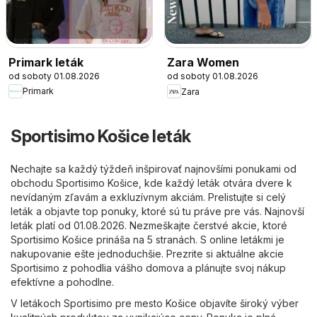
Primark leták
Zara Women
od soboty 01.08.2026
od soboty 01.08.2026
Primark
Zara
Sportisimo Košice leták
Nechajte sa každý týždeň inšpirovať najnovšími ponukami od
obchodu Sportisimo Košice, kde každý leták otvára dvere k
nevídaným zľavám a exkluzívnym akciám. Prelistujte si celý
leták a objavte top ponuky, ktoré sú tu práve pre vás. Najnovší
leták platí od 01.08.2026. Nezmeškajte čerstvé akcie, ktoré
Sportisimo Košice prináša na 5 stranách. S online letákmi je
nakupovanie ešte jednoduchšie. Prezrite si aktuálne akcie
Sportisimo z pohodlia vášho domova a plánujte svoj nákup
efektívne a pohodlne.
V letákoch Sportisimo pre mesto Košice objavíte široký výber