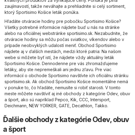
kvalitných produktov za vynikajúce ceny. Ponuka je plná
zaujímavostí, takže neváhajte a prehliadnite si celý sortiment,
ktorý Sportisimo Košice leták ponúka.
Hľadáte otváracie hodiny pre pobočku Sportisimo Košice?
Všetky potrebné informácie nájdete buď u nás na stránke
alebo na oficiálnej webstránke
sportisimo.sk
. Nezabudnite, že
otváracie hodiny sa môžu počas sviatkov, víkendov alebo v
prípade neobvyklých udalostí meniť. Obchod Sportisimo
nájdete aj v ďalších mestách, medzi ktoré patria: Na našom
webe si môžete byť istí, že nájdete vždy aktuálny leták
Sportisimo Košice. Dennodenne pre vás zhromažďujeme
letáky, aby ste nepremeškali ani jednu zľavu. Pre viac
informácií o obchode Sportisimo navštívte ich oficiálnu stránku
sportisimo.sk
. Ak obchod Sportisimo Košice momentálne nemá
v ponuke to, čo hľadáte, nemusíte si robiť starosti. V tomto
meste môžete navštíviť aj iné obchody z kategórie
Odev, obuv
a šport
, ako sú napríklad
Pepco
,
Kik
,
CCC
,
Intersport
,
Deichmann
,
NEW YORKER
,
GATE
,
Decathlon
,
Takko
.
Ďalšie obchody z kategórie Odev, obuv
a šport