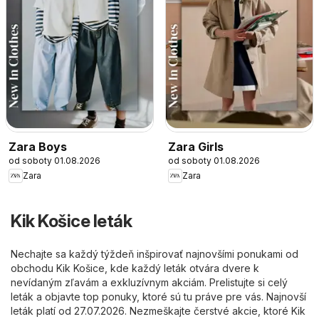
Zara Boys
Zara Girls
od soboty 01.08.2026
od soboty 01.08.2026
Zara
Zara
Kik Košice leták
Nechajte sa každý týždeň inšpirovať najnovšími ponukami od
obchodu Kik Košice, kde každý leták otvára dvere k
nevídaným zľavám a exkluzívnym akciám. Prelistujte si celý
leták a objavte top ponuky, ktoré sú tu práve pre vás. Najnovší
leták platí od 27.07.2026. Nezmeškajte čerstvé akcie, ktoré Kik