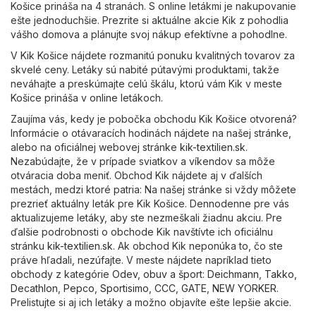
Košice prináša na 4 stranách. S online letákmi je nakupovanie
ešte jednoduchšie. Prezrite si aktuálne akcie Kik z pohodlia
vášho domova a plánujte svoj nákup efektívne a pohodlne.
V Kik Košice nájdete rozmanitú ponuku kvalitných tovarov za
skvelé ceny. Letáky sú nabité pútavými produktami, takže
neváhajte a preskúmajte celú škálu, ktorú vám Kik v meste
Košice prináša v online letákoch.
Zaujíma vás, kedy je pobočka obchodu Kik Košice otvorená?
Informácie o otávaracích hodinách nájdete na našej stránke,
alebo na oficiálnej webovej stránke
kik-textilien.sk
.
Nezabúdajte, že v prípade sviatkov a víkendov sa môže
otváracia doba meniť. Obchod Kik nájdete aj v ďalších
mestách, medzi ktoré patria: Na našej stránke si vždy môžete
prezrieť aktuálny leták pre Kik Košice. Dennodenne pre vás
aktualizujeme letáky, aby ste nezmeškali žiadnu akciu. Pre
ďalšie podrobnosti o obchode Kik navštívte ich oficiálnu
stránku
kik-textilien.sk
. Ak obchod Kik neponúka to, čo ste
práve hľadali, nezúfajte. V meste nájdete napríklad tieto
obchody z kategórie
Odev, obuv a šport
:
Deichmann
,
Takko
,
Decathlon
,
Pepco
,
Sportisimo
,
CCC
,
GATE
,
NEW YORKER
.
Prelistujte si aj ich letáky a možno objavíte ešte lepšie akcie.