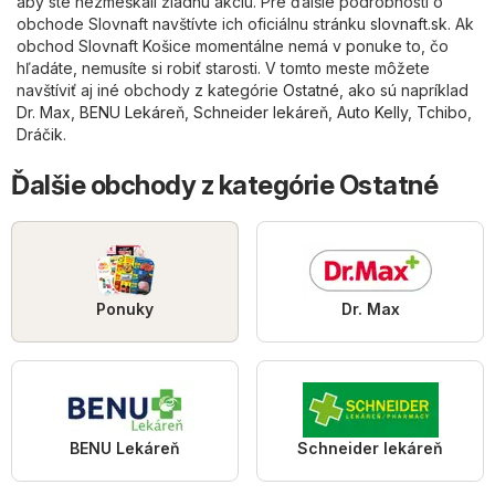
aby ste nezmeškali žiadnu akciu. Pre ďalšie podrobnosti o
obchode Slovnaft navštívte ich oficiálnu stránku
slovnaft.sk
. Ak
obchod Slovnaft Košice momentálne nemá v ponuke to, čo
hľadáte, nemusíte si robiť starosti. V tomto meste môžete
navštíviť aj iné obchody z kategórie
Ostatné
, ako sú napríklad
Dr. Max
,
BENU Lekáreň
,
Schneider lekáreň
,
Auto Kelly
,
Tchibo
,
Dráčik
.
Ďalšie obchody z kategórie Ostatné
Ponuky
Dr. Max
BENU Lekáreň
Schneider lekáreň