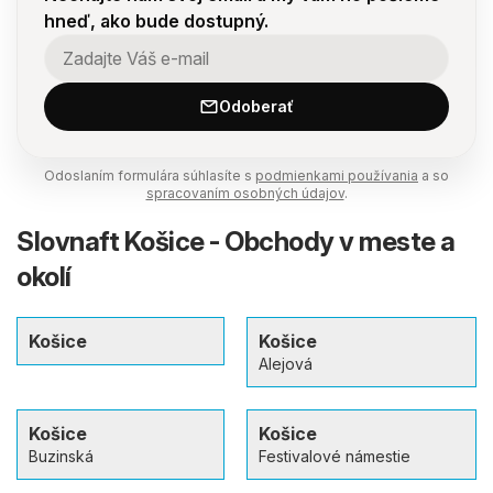
hneď, ako bude dostupný.
Odoberať
Odoslaním formulára súhlasíte s
podmienkami používania
a so
spracovaním osobných údajov
.
Slovnaft Košice - Obchody v meste a
okolí
Košice
Košice
Alejová
Košice
Košice
Buzinská
Festivalové námestie