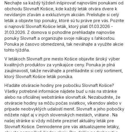
Nechajte sa každý týždeň inšpirovať najnovšími ponukami od
obchodu Slovnaft Košice, kde každý leták otvára dvere k
nevídaným zľavám a exkluzívnym akciám. Prelistujte si celý
leták a objavte top ponuky, ktoré sú tu práve pre vás. Pozrite
si najnovší Slovnaft Košice leták, ktorý platí 01.03.2026 -
31.03.2026. Z domova si pohodlne prehliadajte najnovšie
ponuky Slovnaft a organizujte svoje nákupy s ľahkosťou.
Ponuka je časovo obmedzená, tak neváhajte a využite akcie
tohto týždňa.
V letákoch Slovnaft pre mesto Košice objavíte široký výber
kvalitných produktov za vynikajúce ceny. Ponuka je plná
zaujímavostí, takže neváhajte a prehliadnite si celý sortiment,
ktorý Slovnaft Košice leták ponúka.
Hľadáte otváracie hodiny pre pobočku Slovnaft Košice?
Všetky potrebné informácie nájdete buď u nás na stránke
alebo na oficiálnej webstránke
slovnaft.sk
. Nezabudnite, že
otváracie hodiny sa môžu počas sviatkov, víkendov alebo v
prípade neobvyklých udalostí meniť. Slovnaft a jeho pobočky
môžete nájsť aj v iných slovenských mestách, vrátane . Na
našej stránke si vždy môžete prezrieť aktuálny leták pre
Slovnaft Košice. Dennodenne pre vás aktualizujeme letáky,