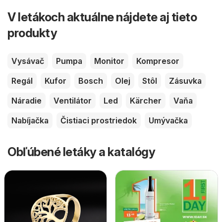
V letákoch aktuálne nájdete aj tieto
produkty
Vysávač
Pumpa
Monitor
Kompresor
Regál
Kufor
Bosch
Olej
Stôl
Zásuvka
Náradie
Ventilátor
Led
Kärcher
Vaňa
Nabíjačka
Čistiaci prostriedok
Umývačka
Obľúbené letáky a katalógy