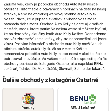
Zaujíma vás, kedy je pobočka obchodu Auto Kelly Košice
otvorená? Informácie o otávaracích hodinách nájdete na našej
stránke, alebo na oficiálnej webovej stránke
autokelly.sk
.
Nezabúdajte, že v prípade sviatkov a víkendov sa môže
otváracia doba meniť. Obchod Auto Kelly nájdete aj v ďalších
mestách, medzi ktoré patria: Na našom webe si môžete byť istí,
že nájdete vždy aktuálny leták Auto Kelly Košice. Dennodenne
pre vás zhromažďujeme letáky, aby ste nepremeškali ani jednu
zľavu. Pre viac informácií o obchode Auto Kelly navštívte ich
oficiálnu stránku
autokelly.sk
. Ak sa v meste Košice
nenachádza pobočka Auto Kelly, alebo nemá v akcii to, čo ste
potrebovali, nezúfajte. Vo vašom meste sú k dispozícii aj ďalšie
obchody patriace do kategórie
Ostatné
, ako napríklad
BENU
Lekáreň
,
Tchibo
,
Dr. Max
,
Dráčik
,
Slovnaft
,
Schneider lekáreň
.
Ďalšie obchody z kategórie Ostatné
Ponuky
BENU Lekáreň