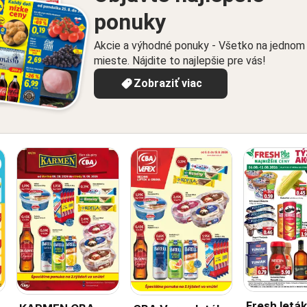
ponuky
Akcie a výhodné ponuky - Všetko na jednom
mieste. Nájdite to najlepšie pre vás!
Zobraziť viac
Fresh leták