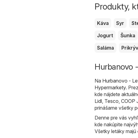
Produkty, k
Káva
Syr
St
Jogurt
Šunka
Saláma
Prikrý
Hurbanovo -
Na
Hurbanovo - Le
Hypermarkety
. Pre
kde nájdete aktuáln
Lidl
,
Tesco
,
COOP J
prinášame všetky p
Denne pre vás vyhľ
kde nakúpite najvý
Všetky letáky majú 