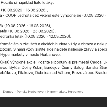
ozrite si napríklad tieto letáky:
ták (10.08.2026 - 16.08.2026)
,
 - COOP Jednota cez víkend ešte výhodnejšie (07.08.2026 -
eták (10.08.2026 - 16.08.2026)
,
 leták (10.08.2026 - 23.08.2026)
,
iedronka leták (10.08.2026 - 12.08.2026)
.
formáciám o zľavách a akciách budete vždy v obraze a naku
žitkom. S nami vždy zistíte, kde nájdete najlepšie zľavy a špec
e Hypermarkety v meste Hurbanovo.
úkajú výhodné akcie. Pozrite si ponuky aj pre mestá
Čadca
,
D
avou
,
Bytča
,
Dolný Kubín
,
Bardejov
,
Čierny Balog
,
Banská Štia
abčíkovo
,
Fiľakovo
,
Dubnica nad Váhom
,
Brezová pod Bradl
Domov
Ponuky Hurbanovo
Hypermarkety Hurbanovo