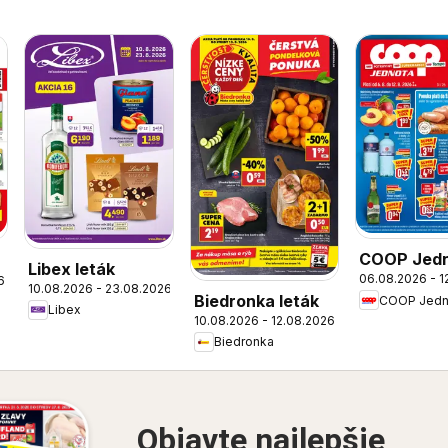
COOP Jed
Libex leták
06.08.2026 - 1
6
leták
10.08.2026 - 23.08.2026
Biedronka leták
COOP Jedn
Libex
10.08.2026 - 12.08.2026
Biedronka
Objavte najlepšie