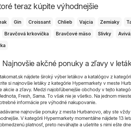
toré teraz kúpite výhodnejšie
eak
Gin
Croissant
Chlieb
Vajcia
Zemiaky
T
Bravčová krkovička
Bravčové mäso
Slivky
Avivá
vka
 Najnovšie akčné ponuky a zľavy v letá
takomat.sk
nájdete široký výber letákov a katalógov z kategór
zrite si najnovšie letáky z kategórie Hypermarkety v meste Hu
e akcie a zľavy. Medzi najobľúbenejšie obchody v tejto kategóri
ednota
,
Fresh
,
Sama
. To však nie je všetko. Na jednom mies
otrebné informácie pre výhodné nakupovanie.
adávame najnovšie ponuky z mesta Hurbanovo, aby ste vždy 
hodnejšie. V kategórii Hypermarkety momentálne nájdete 13 let
obmedzenú platnosť, preto neváhajte a ušetrite s nimi ešte dne