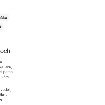
aška
ž
koch
ie
rbanovo,
i patria
te vám
vedeli,
ákov.
s.