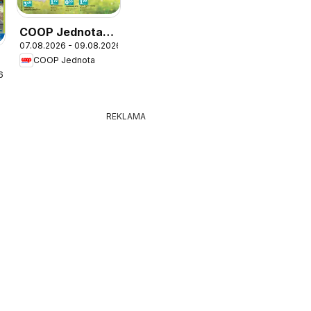
COOP Jednota
07.08.2026 - 09.08.2026
cez víkend ešte
COOP Jednota
výhodnejšie
6
REKLAMA