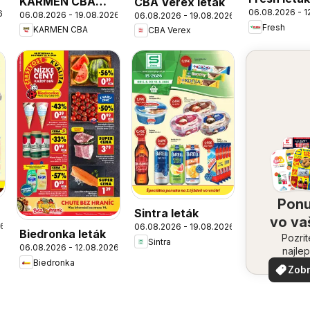
KARMEN CBA
CBA Verex leták
06.08.2026 - 1
6
06.08.2026 - 19.08.2026
06.08.2026 - 19.08.2026
leták
Fresh
KARMEN CBA
CBA Verex
Pon
Sintra leták
vo v
26
06.08.2026 - 19.08.2026
Biedronka leták
Pozrit
oko
Sintra
06.08.2026 - 12.08.2026
najlep
Biedronka
ponuk
Zobr
vašom 
viac