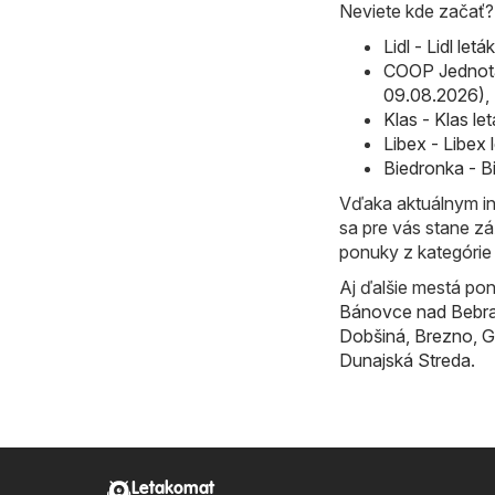
Neviete kde začať? P
Lidl - Lidl le
COOP Jednota
09.08.2026)
,
Klas - Klas l
Libex - Libex
Biedronka - B
Vďaka aktuálnym in
sa pre vás stane zá
ponuky z kategóri
Aj ďalšie mestá pon
Bánovce nad Bebr
Dobšiná
,
Brezno
,
G
Dunajská Streda
.
Letakomat