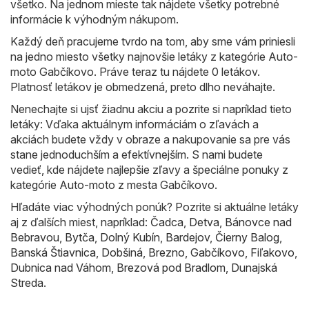
všetko. Na jednom mieste tak nájdete všetky potrebné
informácie k výhodným nákupom.
Každý deň pracujeme tvrdo na tom, aby sme vám priniesli
na jedno miesto všetky najnovšie letáky z kategórie Auto-
moto Gabčíkovo. Práve teraz tu nájdete 0 letákov.
Platnosť letákov je obmedzená, preto dlho neváhajte.
Nenechajte si ujsť žiadnu akciu a pozrite si napríklad tieto
letáky: Vďaka aktuálnym informáciám o zľavách a
akciách budete vždy v obraze a nakupovanie sa pre vás
stane jednoduchším a efektívnejším. S nami budete
vedieť, kde nájdete najlepšie zľavy a špeciálne ponuky z
kategórie Auto-moto z mesta Gabčíkovo.
Hľadáte viac výhodných ponúk? Pozrite si aktuálne letáky
aj z ďalších miest, napríklad:
Čadca
,
Detva
,
Bánovce nad
Bebravou
,
Bytča
,
Dolný Kubín
,
Bardejov
,
Čierny Balog
,
Banská Štiavnica
,
Dobšiná
,
Brezno
,
Gabčíkovo
,
Fiľakovo
,
Dubnica nad Váhom
,
Brezová pod Bradlom
,
Dunajská
Streda
.