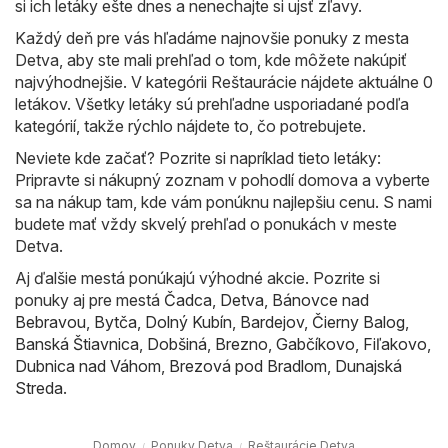
si ich letáky ešte dnes a nenechajte si ujsť zľavy.
Každý deň pre vás hľadáme najnovšie ponuky z mesta
Detva, aby ste mali prehľad o tom, kde môžete nakúpiť
najvýhodnejšie. V kategórii Reštaurácie nájdete aktuálne 0
letákov. Všetky letáky sú prehľadne usporiadané podľa
kategórií, takže rýchlo nájdete to, čo potrebujete.
Neviete kde začať? Pozrite si napríklad tieto letáky:
Pripravte si nákupný zoznam v pohodlí domova a vyberte
sa na nákup tam, kde vám ponúknu najlepšiu cenu. S nami
budete mať vždy skvelý prehľad o ponukách v meste
Detva.
Aj ďalšie mestá ponúkajú výhodné akcie. Pozrite si
ponuky aj pre mestá
Čadca
,
Detva
,
Bánovce nad
Bebravou
,
Bytča
,
Dolný Kubín
,
Bardejov
,
Čierny Balog
,
Banská Štiavnica
,
Dobšiná
,
Brezno
,
Gabčíkovo
,
Fiľakovo
,
Dubnica nad Váhom
,
Brezová pod Bradlom
,
Dunajská
Streda
.
Domov
Ponuky Detva
Reštaurácie Detva