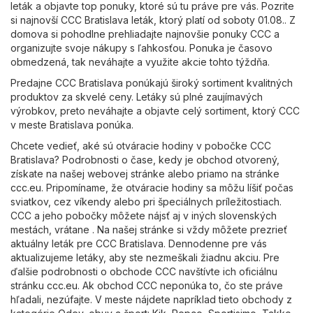
leták a objavte top ponuky, ktoré sú tu práve pre vás. Pozrite
si najnovší CCC Bratislava leták, ktorý platí od soboty 01.08.. Z
domova si pohodlne prehliadajte najnovšie ponuky CCC a
organizujte svoje nákupy s ľahkosťou. Ponuka je časovo
obmedzená, tak neváhajte a využite akcie tohto týždňa.
Predajne CCC Bratislava ponúkajú široký sortiment kvalitných
produktov za skvelé ceny. Letáky sú plné zaujímavých
výrobkov, preto neváhajte a objavte celý sortiment, ktorý CCC
v meste Bratislava ponúka.
Chcete vedieť, aké sú otváracie hodiny v pobočke CCC
Bratislava? Podrobnosti o čase, kedy je obchod otvorený,
získate na našej webovej stránke alebo priamo na stránke
ccc.eu
. Pripomíname, že otváracie hodiny sa môžu líšiť počas
sviatkov, cez víkendy alebo pri špeciálnych príležitostiach.
CCC a jeho pobočky môžete nájsť aj v iných slovenských
mestách, vrátane . Na našej stránke si vždy môžete prezrieť
aktuálny leták pre CCC Bratislava. Dennodenne pre vás
aktualizujeme letáky, aby ste nezmeškali žiadnu akciu. Pre
ďalšie podrobnosti o obchode CCC navštívte ich oficiálnu
stránku
ccc.eu
. Ak obchod CCC neponúka to, čo ste práve
hľadali, nezúfajte. V meste nájdete napríklad tieto obchody z