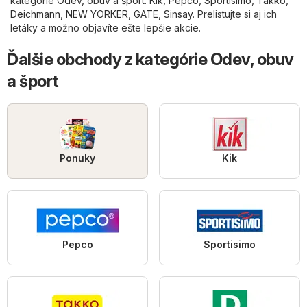
kategórie
Odev, obuv a šport
:
Kik
,
Pepco
,
Sportisimo
,
Takko
,
Deichmann
,
NEW YORKER
,
GATE
,
Sinsay
. Prelistujte si aj ich
letáky a možno objavíte ešte lepšie akcie.
Ďalšie obchody z kategórie Odev, obuv
a šport
Ponuky
Kik
Pepco
Sportisimo