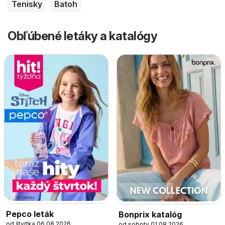
Tenisky
Batoh
Obľúbené letáky a katalógy
Pepco leták
Bonprix katalóg
od štvrtka 06.08.2026
od soboty 01.08.2026