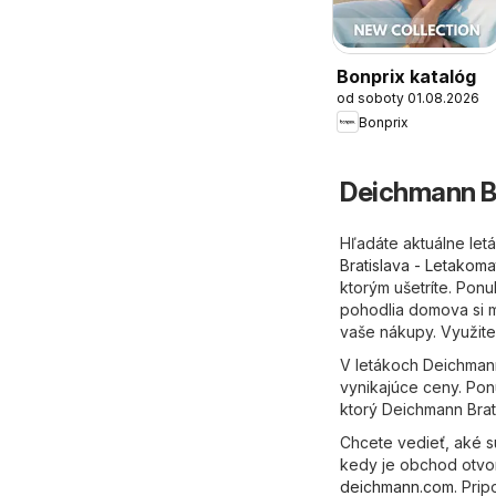
Bonprix katalóg
od soboty 01.08.2026
Bonprix
Deichmann Br
Hľadáte aktuálne let
Bratislava - Letakoma
ktorým ušetríte. Ponu
pohodlia domova si m
vaše nákupy. Využite
V letákoch Deichmann
vynikajúce ceny. Ponu
ktorý Deichmann Brat
Chcete vedieť, aké s
kedy je obchod otvor
deichmann.com
. Pri