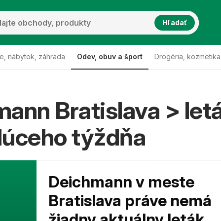
Hľadať
e, nábytok, záhrada
Odev, obuv a šport
Drogéria, kozmetika
ann Bratislava > let
dúceho týždňa
Deichmann v meste
Bratislava práve nemá
žiadny aktuálny leták,