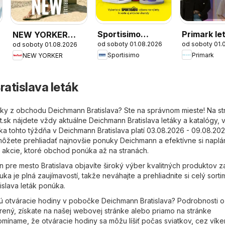
Sportisimo
Primark le
NEW YORKER
od soboty 01.08.2026
od soboty 01.
od soboty 01.08.2026
výpredaj
výpredaj
Sportisimo
Primark
NEW YORKER
atislava leták
áky z obchodu Deichmann Bratislava? Ste na správnom mieste! Na s
t.sk
nájdete vždy aktuálne Deichmann Bratislava letáky a katalógy,
ka tohto týždňa v Deichmann Bratislava platí 03.08.2026 - 09.08.202
ôžete prehliadať najnovšie ponuky Deichmann a efektívne si naplá
 akcie, ktoré obchod ponúka až na stranách.
 pre mesto Bratislava objavíte široký výber kvalitných produktov z
ka je plná zaujímavostí, takže neváhajte a prehliadnite si celý sorti
islava leták ponúka.
ú otváracie hodiny v pobočke Deichmann Bratislava? Podrobnosti o
ený, získate na našej webovej stránke alebo priamo na stránke
pomíname, že otváracie hodiny sa môžu líšiť počas sviatkov, cez vík