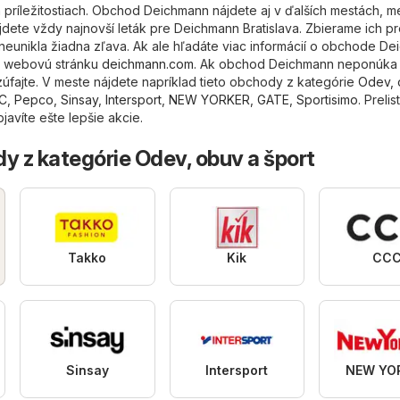
h príležitostiach. Obchod Deichmann nájdete aj v ďalších mestách, m
ájdete vždy najnovší leták pre Deichmann Bratislava. Zbierame ich p
eunikla žiadna zľava. Ak ale hľadáte viac informácií o obchode De
nu webovú stránku
deichmann.com
. Ak obchod Deichmann neponúka 
zúfajte. V meste nájdete napríklad tieto obchody z kategórie
Odev, 
C
,
Pepco
,
Sinsay
,
Intersport
,
NEW YORKER
,
GATE
,
Sportisimo
. Prelis
javíte ešte lepšie akcie.
y z kategórie Odev, obuv a šport
Takko
Kik
CC
Sinsay
Intersport
NEW YO