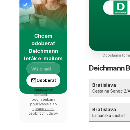
Chcem
odoberať
Deichmann
Odoslaním formu
leták e-mailom
Deichmann Br
Odoberať
Bratislava
Prihlásením
Cesta na Senec 2/
súhlasíte s
podmienkami
používania
a so
spracovaním
Bratislava
osobných údajov
.
Lamačská cesta 1