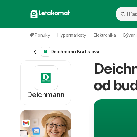
Letakomat
Ponuky
Hypermarkety
Elektronika
Bývani
Deichmann Bratislava
Deichm
od bu
Deichmann