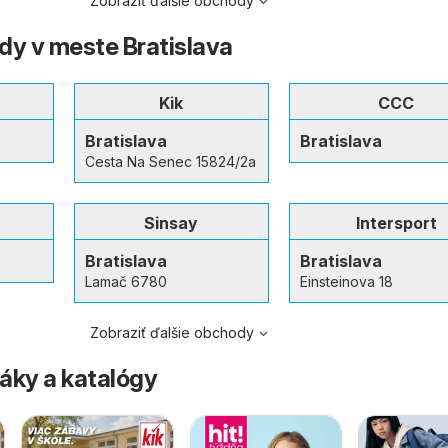
Zobraziť ďalšie obchody
dy v meste Bratislava
Kik
CCC
Bratislava
Bratislava
Cesta Na Senec 15824/2a
Sinsay
Intersport
Bratislava
Bratislava
Lamač 6780
Einsteinova 18
Zobraziť ďalšie obchody
áky a katalógy