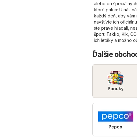
alebo pri špeciálnyc
ktoré patria: U nás n
každý deň, aby vám n
navštívte ich oficiál
ste práve hľadali, ne
šport
:
Takko
,
Kik
,
CC
ich letáky a možno ob
Ďalšie obchod
Ponuky
Pepco