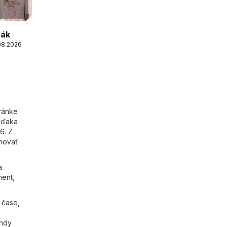
ták
08.2026
tránke
 vďaka
6. Z
novať
a
ment,
 čase,
endy