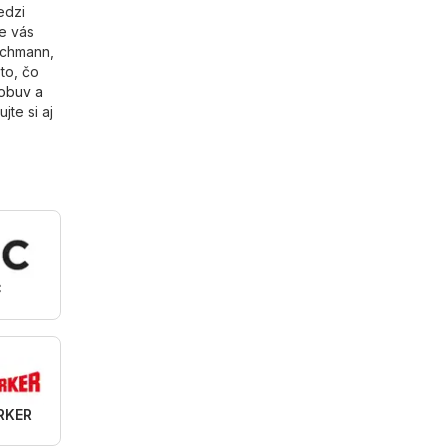
edzi
re vás
ichmann,
to, čo
obuv a
tujte si aj
C
RKER