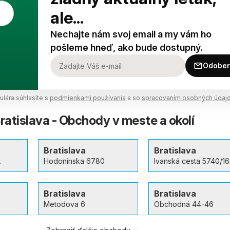
ale...
Nechajte nám svoj email a my vám ho
pošleme hneď, ako bude dostupný.
Odober
lára súhlasíte s
podmienkami používania
a so
spracovaním osobných údaj
atislava - Obchody v meste a okolí
Bratislava
Bratislava
A
Hodonínska 6780
Ivanská cesta 5740/16
Bratislava
Bratislava
Metodova 6
Obchodná 44-46