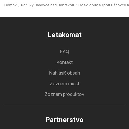
Domov
Ponuky Bánovce nad Bebravou
Odev, obuv a šport Bánovce 
Letakomat
FAQ
Kontakt
Nahlásiť obsah
Zoznam miest
Zoznam produktov
Partnerstvo