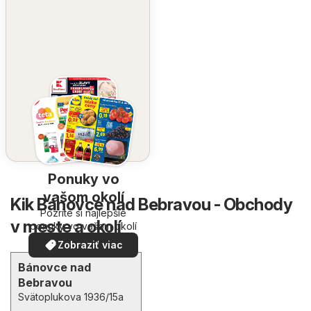
Ponuky vo
vašom okolí
Kik Bánovce nad Bebravou - Obchody
Pozrite si najlepšie
v meste a okolí
ponuky vo vašom okolí
Zobraziť viac
Bánovce nad
Bebravou
Svätoplukova 1936/15a