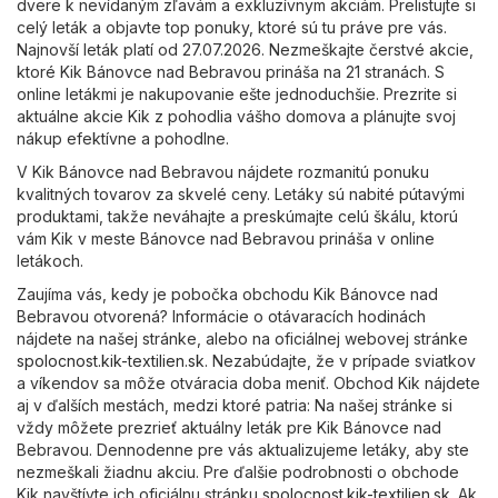
dvere k nevídaným zľavám a exkluzívnym akciám. Prelistujte si
celý leták a objavte top ponuky, ktoré sú tu práve pre vás.
Najnovší leták platí od 27.07.2026. Nezmeškajte čerstvé akcie,
ktoré Kik Bánovce nad Bebravou prináša na 21 stranách. S
online letákmi je nakupovanie ešte jednoduchšie. Prezrite si
aktuálne akcie Kik z pohodlia vášho domova a plánujte svoj
nákup efektívne a pohodlne.
V Kik Bánovce nad Bebravou nájdete rozmanitú ponuku
kvalitných tovarov za skvelé ceny. Letáky sú nabité pútavými
produktami, takže neváhajte a preskúmajte celú škálu, ktorú
vám Kik v meste Bánovce nad Bebravou prináša v online
letákoch.
Zaujíma vás, kedy je pobočka obchodu Kik Bánovce nad
Bebravou otvorená? Informácie o otávaracích hodinách
nájdete na našej stránke, alebo na oficiálnej webovej stránke
spolocnost.kik-textilien.sk
. Nezabúdajte, že v prípade sviatkov
a víkendov sa môže otváracia doba meniť. Obchod Kik nájdete
aj v ďalších mestách, medzi ktoré patria: Na našej stránke si
vždy môžete prezrieť aktuálny leták pre Kik Bánovce nad
Bebravou. Dennodenne pre vás aktualizujeme letáky, aby ste
nezmeškali žiadnu akciu. Pre ďalšie podrobnosti o obchode
Kik navštívte ich oficiálnu stránku
spolocnost.kik-textilien.sk
. Ak