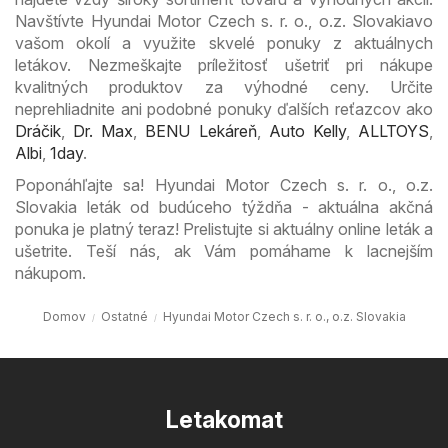
Navštívte Hyundai Motor Czech s. r. o., o.z. Slovakiavo
vašom okolí a využite skvelé ponuky z aktuálnych
letákov. Nezmeškajte príležitosť ušetriť pri nákupe
kvalitných produktov za výhodné ceny. Určite
neprehliadnite ani podobné ponuky ďalších reťazcov ako
Dráčik
,
Dr. Max
,
BENU Lekáreň
,
Auto Kelly
,
ALLTOYS
,
Albi
,
1day
.
Poponáhľajte sa! Hyundai Motor Czech s. r. o., o.z.
Slovakia leták od budúceho týždňa - aktuálna akčná
ponuka je platný teraz! Prelistujte si aktuálny online leták a
ušetrite. Teší nás, ak Vám pomáhame k lacnejším
nákupom.
Domov
Ostatné
Hyundai Motor Czech s. r. o., o.z. Slovakia
Letakomat