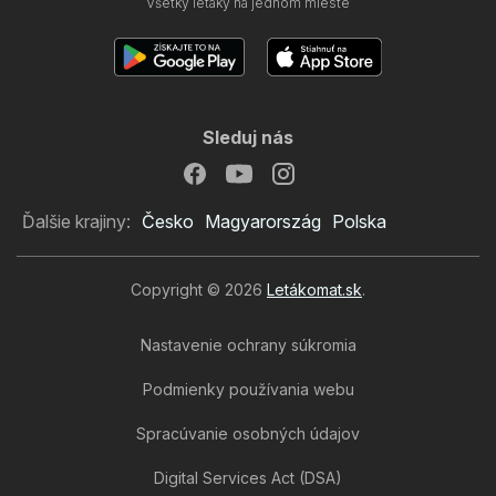
Všetky letáky na jednom mieste
Sleduj nás
Ďalšie krajiny:
Česko
Magyarország
Polska
Copyright © 2026
Letákomat.sk
.
Nastavenie ochrany súkromia
Podmienky používania webu
Spracúvanie osobných údajov
Hyundai Motor Czech s. r.
Digital Services Act (DSA)
o., o.z. Slovakia leták