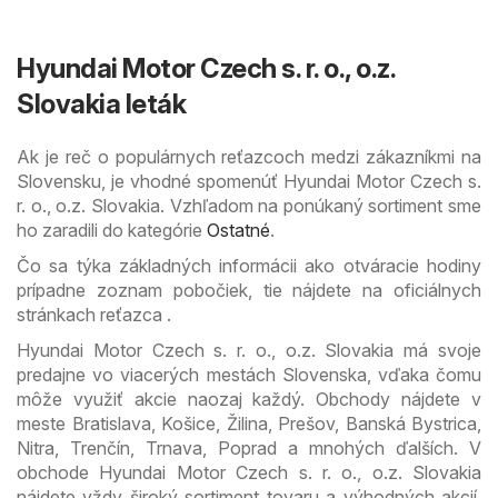
Hyundai Motor Czech s. r. o., o.z.
Slovakia leták
Ak je reč o populárnych reťazcoch medzi zákazníkmi na
Slovensku, je vhodné spomenúť Hyundai Motor Czech s.
r. o., o.z. Slovakia. Vzhľadom na ponúkaný sortiment sme
ho zaradili do kategórie
Ostatné
.
Čo sa týka základných informácii ako otváracie hodiny
prípadne zoznam pobočiek, tie nájdete na oficiálnych
stránkach reťazca .
Hyundai Motor Czech s. r. o., o.z. Slovakia má svoje
predajne vo viacerých mestách Slovenska, vďaka čomu
môže využiť akcie naozaj každý. Obchody nájdete v
meste Bratislava, Košice, Žilina, Prešov, Banská Bystrica,
Nitra, Trenčín, Trnava, Poprad a mnohých ďalších. V
obchode Hyundai Motor Czech s. r. o., o.z. Slovakia
nájdete vždy široký sortiment tovaru a výhodných akcií.