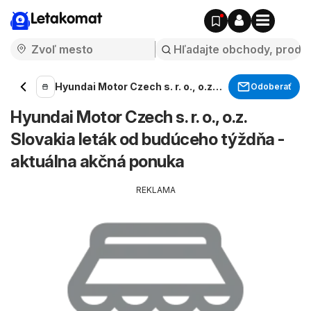
Letakomat
Hyundai Motor Czech s. r. o., o.z.
Odoberať
Slovakia
Hyundai Motor Czech s. r. o., o.z.
Slovakia leták od budúceho týždňa -
aktuálna akčná ponuka
REKLAMA