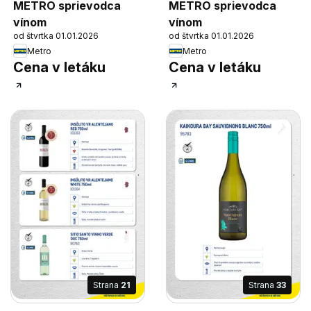
METRO sprievodca
METRO sprievodca
vínom
vínom
od štvrtka 01.01.2026
od štvrtka 01.01.2026
Metro
Metro
Cena v letáku
Cena v letáku
Strana
21
Strana
33