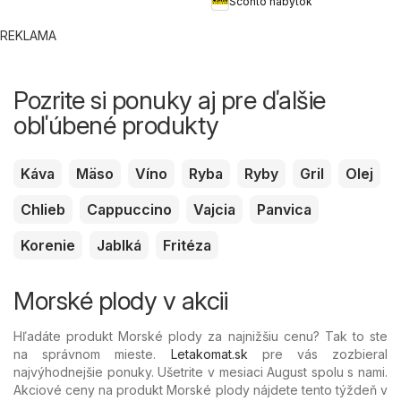
Sconto nábytok
REKLAMA
Pozrite si ponuky aj pre ďalšie
obľúbené produkty
Káva
Mäso
Víno
Ryba
Ryby
Gril
Olej
Chlieb
Cappuccino
Vajcia
Panvica
Korenie
Jablká
Fritéza
Morské plody v akcii
Hľadáte produkt Morské plody za najnižšiu cenu? Tak to ste
na správnom mieste.
Letakomat.sk
pre vás zozbieral
najvýhodnejšie ponuky. Ušetrite v mesiaci August spolu s nami.
Akciové ceny na produkt Morské plody nájdete tento týždeň v