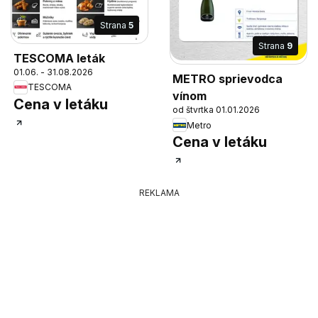
Strana
5
Strana
9
TESCOMA leták
01.06. - 31.08.2026
METRO sprievodca
TESCOMA
vínom
Cena v letáku
od štvrtka 01.01.2026
Metro
Cena v letáku
REKLAMA