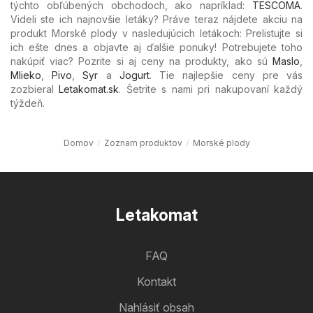
týchto obľúbených
obchodoch, ako napríklad:
TESCOMA
.
Videli ste ich najnovšie letáky? Práve teraz nájdete akciu na
produkt Morské plody v nasledujúcich letákoch: Prelistujte si
ich ešte dnes a objavte aj ďalšie ponuky! Potrebujete toho
nakúpiť viac? Pozrite si aj ceny na produkty, ako sú
Maslo
,
Mlieko
,
Pivo
,
Syr
a
Jogurt
. Tie najlepšie ceny pre vás
zozbieral
Letakomat.sk
. Šetrite s nami pri nakupovaní každý
týždeň.
Domov
Zoznam produktov
Morské plody
Letakomat
FAQ
Kontakt
Nahlásiť obsah