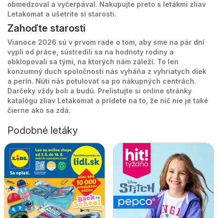
obmedzoval a vyčerpával. Nakupujte preto s letákmi zliav
Letakomat a ušetrite si starosti.
Zahoďte starosti
Vianoce 2026 sú v prvom rade o tom, aby sme na pár dní
vypli od práce, sústredili sa na hodnoty rodiny a
obklopovali sa tými, na ktorých nám záleží. To len
konzumný duch spoločnosti nás vyháňa z vyhriatych diek
a perín. Núti nás potulovať sa po nákupných centrách.
Darčeky vždy boli a budú. Prelistujte si online stránky
katalógu zliav Letakomat a prídete na to, že nič nie je také
čierne ako sa zdá.
Podobné letáky