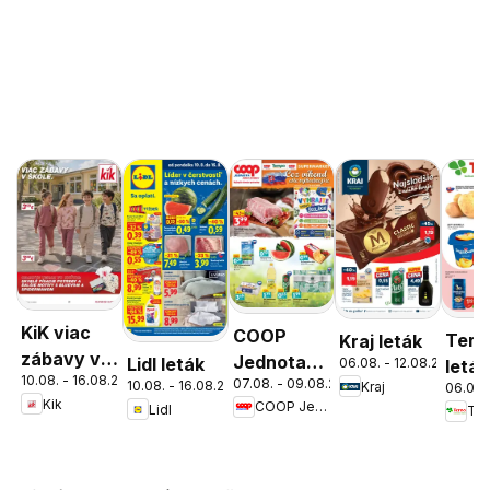
KiK viac
COOP
Tern
Kraj leták
zábavy v
Jednota
Lidl leták
06.08. - 12.08.2026
leták
10.08. - 16.08.2026
škole
07.08. - 09.08.2026
cez víkend
10.08. - 16.08.2026
Kraj
06.08.
Kik
COOP Jednota
Lidl
Ter
ešte
výhodnejšie