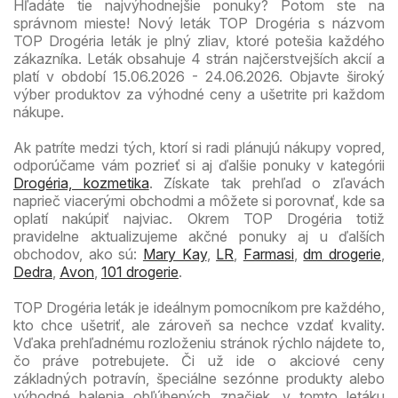
Hľadáte tie najvýhodnejšie ponuky? Potom ste na
správnom mieste! Nový leták TOP Drogéria s názvom
TOP Drogéria leták je plný zliav, ktoré potešia každého
zákazníka. Leták obsahuje 4 strán najčerstvejších akcií a
platí v období 15.06.2026 - 24.06.2026. Objavte široký
výber produktov za výhodné ceny a ušetrite pri každom
nákupe.
Ak patríte medzi tých, ktorí si radi plánujú nákupy vopred,
odporúčame vám pozrieť si aj ďalšie ponuky v kategórii
Drogéria, kozmetika
. Získate tak prehľad o zľavách
naprieč viacerými obchodmi a môžete si porovnať, kde sa
oplatí nakúpiť najviac. Okrem TOP Drogéria totiž
pravidelne aktualizujeme akčné ponuky aj u ďalších
obchodov, ako sú:
Mary Kay
,
LR
,
Farmasi
,
dm drogerie
,
Dedra
,
Avon
,
101 drogerie
.
TOP Drogéria leták je ideálnym pomocníkom pre každého,
kto chce ušetriť, ale zároveň sa nechce vzdať kvality.
Vďaka prehľadnému rozloženiu stránok rýchlo nájdete to,
čo práve potrebujete. Či už ide o akciové ceny
základných potravín, špeciálne sezónne produkty alebo
výhodné balenia obľúbených značiek, v tomto letáku