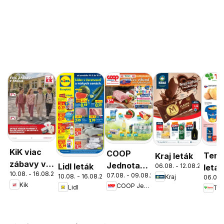
KiK viac
COOP
Tern
Kraj leták
zábavy v
Jednota
Lidl leták
06.08. - 12.08.2026
leták
10.08. - 16.08.2026
škole
07.08. - 09.08.2026
cez víkend
10.08. - 16.08.2026
Kraj
06.08.
Kik
COOP Jednota
Lidl
Ter
ešte
výhodnejšie