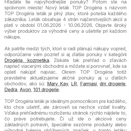
Hľadáte tie najvýhodnejšie ponuky? Potom ste na
správnom mieste! Nový leták TOP Drogéria s názvom
TOP Drogéria leták je plný zliav, ktoré potešia každého
zákazníka. Leták obsahuje 4 strán najčerstvejších akcií a
platí v období 01.06.2026 - 10.06.2026. Objavte široký
výber produktov za výhodné ceny a ušetrite pri každom
nákupe.
Ak patríte medzi tých, ktorí si radi plánujú nákupy vopred,
odporúčame vám pozrieť si aj ďalšie ponuky v kategórii
Drogéria, kozmetika
. Získate tak prehľad o zľavách
naprieč viacerými obchodmi a môžete si porovnať, kde sa
oplatí nakúpiť najviac. Okrem TOP Drogéria totiž
pravidelne aktualizujeme akčné ponuky aj u ďalších
obchodov, ako sú:
Mary Kay
,
LR
,
Farmasi
,
dm drogerie
,
Dedra
,
Avon
,
101 drogerie
.
TOP Drogéria leták je ideálnym pomocníkom pre každého,
kto chce ušetriť, ale zároveň sa nechce vzdať kvality.
Vďaka prehľadnému rozloženiu stránok rýchlo nájdete to,
čo práve potrebujete. Či už ide o akciové ceny
základných potravín, špeciálne sezónne produkty alebo
výhodné balenia obľúbených značiek, v tomto letáku