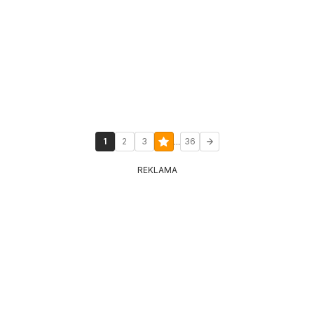
...
1
2
3
36
REKLAMA