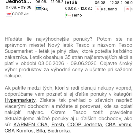
Jednota
06.08. - 12.08.2026
leták
06.08. - 12.08.2026
06.08.
Patrónka
Nov
07.08. - 09.08.2026
cez víkend
Kraj
06.08. - 12.08.2026
Kaufland
Kau
leták
Mest
COOP Jednota
Terno
ešte
leták
výhodnejšie
Hľadáte tie najvýhodnejšie ponuky? Potom ste na
správnom mieste! Nový leták Tesco s názvom Tesco
Supermarket - leták je plný zliav, ktoré potešia každého
zákazníka. Leták obsahuje 35 strán najčerstvejších akcií a
platí v období 03.06.2026 - 09.06.2026. Objavte široký
výber produktov za výhodné ceny a ušetrite pri každom
nákupe.
Ak patríte medzi tých, ktorí si radi plánujú nákupy vopred,
odporúčame vám pozrieť si aj ďalšie ponuky v kategórii
Hypermarkety
. Získate tak prehľad o zľavách naprieč
viacerými obchodmi a môžete si porovnať, kde sa oplatí
nakúpiť najviac. Okrem Tesco totiž pravidelne
aktualizujeme akčné ponuky aj u ďalších obchodov, ako
sú:
KARMEN CBA
,
Fresh
,
COOP Jednota
,
CBA Verex
,
CBA Komfos
,
Billa
,
Biedronka
.