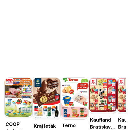
Kaufland
Kauf
COOP
Terno
Kraj leták
Bratislava-
Brati