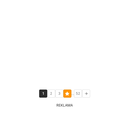
...
1
2
3
52
REKLAMA