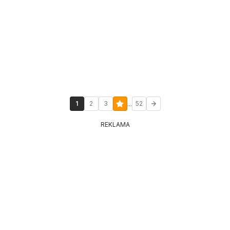
...
1
2
3
52
REKLAMA