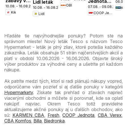
zábavy v
Jednota
Lidl leták
06.08.
OBI
10.08. - 16.08.2026
škole
07.08. - 09.08.2026
cez víkend
10.08. - 16.08.2026
Kra
Kik
COOP Jednota
Lidl
ešte
výhodnejšie
Hľadáte tie najvýhodnejšie ponuky? Potom ste na
správnom mieste! Nový leták Tesco s názvom Tesco
Hypermarket - leták je plný zliav, ktoré potešia každého
zákazníka. Leták obsahuje 51 strán najčerstvejších akcií a
platí v období 10.06.2026 - 16.06.2026. Objavte široký
výber produktov za výhodné ceny a ušetrite pri každom
nákupe.
Ak patríte medzi tých, ktorí si radi plánujú nákupy vopred,
odporúčame vám pozrieť si aj ďalšie ponuky v kategórii
Hypermarkety
. Získate tak prehľad o zľavách naprieč
viacerými obchodmi a môžete si porovnať, kde sa oplatí
nakúpiť najviac. Okrem Tesco totiž pravidelne
aktualizujeme akčné ponuky aj u ďalších obchodov, ako
sú:
KARMEN CBA
,
Fresh
,
COOP Jednota
,
CBA Verex
,
CBA Komfos
,
Billa
,
Biedronka
.