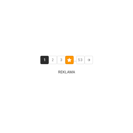
...
1
2
3
53
REKLAMA