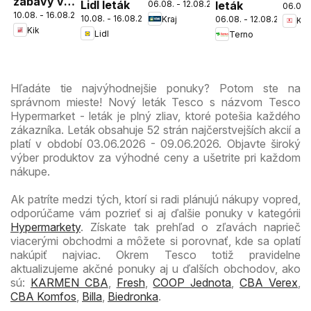
zábavy v
Lidl leták
06.08. - 12.08.2026
leták
06.08.
Nov
10.08. - 16.08.2026
škole
10.08. - 16.08.2026
Kraj
06.08. - 12.08.2026
Kau
Mest
Kik
Lidl
Terno
leták
Hľadáte tie najvýhodnejšie ponuky? Potom ste na
správnom mieste! Nový leták Tesco s názvom Tesco
Hypermarket - leták je plný zliav, ktoré potešia každého
zákazníka. Leták obsahuje 52 strán najčerstvejších akcií a
platí v období 03.06.2026 - 09.06.2026. Objavte široký
výber produktov za výhodné ceny a ušetrite pri každom
nákupe.
Ak patríte medzi tých, ktorí si radi plánujú nákupy vopred,
odporúčame vám pozrieť si aj ďalšie ponuky v kategórii
Hypermarkety
. Získate tak prehľad o zľavách naprieč
viacerými obchodmi a môžete si porovnať, kde sa oplatí
nakúpiť najviac. Okrem Tesco totiž pravidelne
aktualizujeme akčné ponuky aj u ďalších obchodov, ako
sú:
KARMEN CBA
,
Fresh
,
COOP Jednota
,
CBA Verex
,
CBA Komfos
,
Billa
,
Biedronka
.