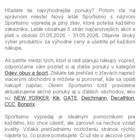
Hľadáte tie najvýhodnejšie ponuky? Potom ste na
správnom mieste! Nový leták Sportisimo s názvom
Sportisimo výpredaj je plný zliav, ktoré potešia každého
zákazníka. Leták obsahuje 5 strán najčerstvejších akcií a
platí v období 01.05.2026 - 31.05.2026. Objavte široký
výber produktov za výhodné ceny a ušetrite pri každom
nákupe.
Ak patríte medzi tých, ktorí si radi plánujú nákupy vopred,
odporúčame vám pozrieť si aj ďalšie ponuky v kategórii
Odev, obuv a šport
. Získate tak prehľad o zľavách naprieč
viacerými obchodmi a môžete si porovnať, kde sa oplatí
nakúpiť najviac. Okrem Sportisimo totiž pravidelne
aktualizujeme akčné ponuky aj u ďalších obchodov, ako
sú:
NEW YORKER
,
Kik
,
GATE
,
Deichmann
,
Decathlon
,
CCC
,
Bonprix
.
Sportisimo výpredaj je ideálnym pomocníkom pre
každého, kto chce ušetriť, ale zároveň sa nechce vzdať
kvality. Vďaka prehľadnému rozloženiu stránok rýchlo
nájdete to, čo práve potrebujete. Či už ide o akciové ceny