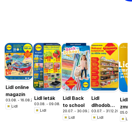
Lidl online
magazín
Lidl leták
Lidl Back
Lidl
Lidl
03.08. - 16.08.2026
03.08. - 09.08.2026
to school
dlhodobo
zmrz
Lidl
Lidl
20.07. - 30.09.2026
03.07. - 31.12.2026
zlacnené
05.05. 
Lidl
Lidl
Lidl