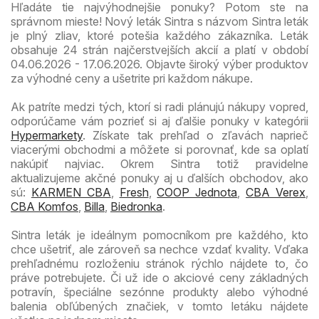
Hľadáte tie najvýhodnejšie ponuky? Potom ste na
správnom mieste! Nový leták Sintra s názvom Sintra leták
je plný zliav, ktoré potešia každého zákazníka. Leták
obsahuje 24 strán najčerstvejších akcií a platí v období
04.06.2026 - 17.06.2026. Objavte široký výber produktov
za výhodné ceny a ušetrite pri každom nákupe.
Ak patríte medzi tých, ktorí si radi plánujú nákupy vopred,
odporúčame vám pozrieť si aj ďalšie ponuky v kategórii
Hypermarkety
. Získate tak prehľad o zľavách naprieč
viacerými obchodmi a môžete si porovnať, kde sa oplatí
nakúpiť najviac. Okrem Sintra totiž pravidelne
aktualizujeme akčné ponuky aj u ďalších obchodov, ako
sú:
KARMEN CBA
,
Fresh
,
COOP Jednota
,
CBA Verex
,
CBA Komfos
,
Billa
,
Biedronka
.
Sintra leták je ideálnym pomocníkom pre každého, kto
chce ušetriť, ale zároveň sa nechce vzdať kvality. Vďaka
prehľadnému rozloženiu stránok rýchlo nájdete to, čo
práve potrebujete. Či už ide o akciové ceny základných
potravín, špeciálne sezónne produkty alebo výhodné
balenia obľúbených značiek, v tomto letáku nájdete