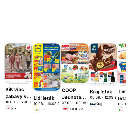
KiK viac
COOP
Tern
Kraj leták
zábavy v
Jednota
Lidl leták
06.08. - 12.08.2026
leták
10.08. - 16.08.2026
škole
07.08. - 09.08.2026
cez víkend
10.08. - 16.08.2026
Kraj
06.08.
Kik
COOP Jednota
Lidl
Ter
ešte
výhodnejšie