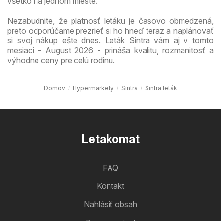
všetko na jednom mieste.
Nezabudnite, že platnosť letáku je časovo obmedzená,
preto odporúčame prezrieť si ho hneď teraz a naplánovať
si svoj nákup ešte dnes. Leták Sintra vám aj v tomto
mesiaci - August 2026 - prináša kvalitu, rozmanitosť a
výhodné ceny pre celú rodinu.
Domov
Hypermarkety
Sintra
Sintra leták
Letakomat
FAQ
Kontakt
Nahlásiť obsah