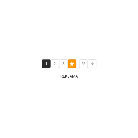
...
1
2
3
25
REKLAMA