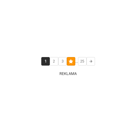
...
1
2
3
25
REKLAMA