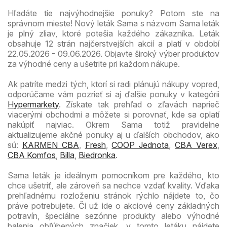
Hľadáte tie najvýhodnejšie ponuky? Potom ste na
správnom mieste! Nový leták Sama s názvom Sama leták
je plný zliav, ktoré potešia každého zákazníka. Leták
obsahuje 12 strán najčerstvejších akcií a platí v období
22.05.2026 - 09.06.2026. Objavte široký výber produktov
za výhodné ceny a ušetrite pri každom nákupe.
Ak patríte medzi tých, ktorí si radi plánujú nákupy vopred,
odporúčame vám pozrieť si aj ďalšie ponuky v kategórii
Hypermarkety
. Získate tak prehľad o zľavách naprieč
viacerými obchodmi a môžete si porovnať, kde sa oplatí
nakúpiť najviac. Okrem Sama totiž pravidelne
aktualizujeme akčné ponuky aj u ďalších obchodov, ako
sú:
KARMEN CBA
,
Fresh
,
COOP Jednota
,
CBA Verex
,
CBA Komfos
,
Billa
,
Biedronka
.
Sama leták je ideálnym pomocníkom pre každého, kto
chce ušetriť, ale zároveň sa nechce vzdať kvality. Vďaka
prehľadnému rozloženiu stránok rýchlo nájdete to, čo
práve potrebujete. Či už ide o akciové ceny základných
potravín, špeciálne sezónne produkty alebo výhodné
balenia obľúbených značiek, v tomto letáku nájdete