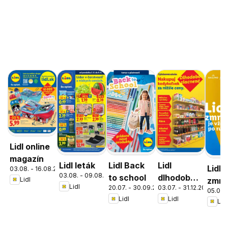
Lidl online
magazín
Lidl leták
Lidl Back
Lidl
Lidl
03.08. - 16.08.2026
03.08. - 09.08.2026
to school
dlhodobo
zmrz
Lidl
Lidl
20.07. - 30.09.2026
03.07. - 31.12.2026
zlacnené
05.05. 
Lidl
Lidl
Lidl