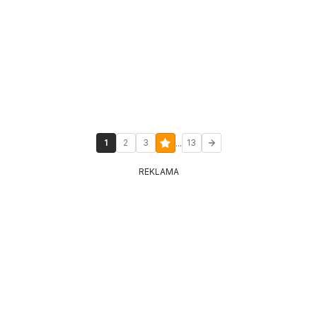
...
1
2
3
13
REKLAMA