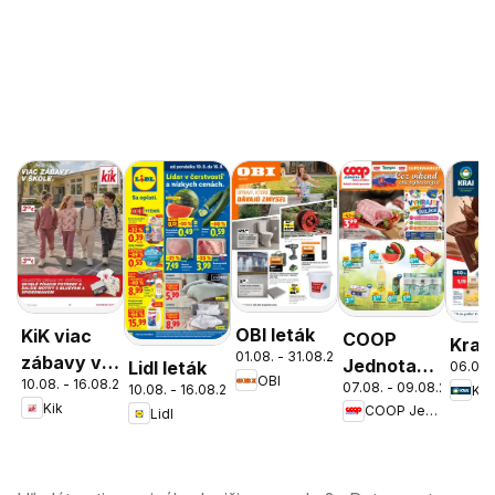
OBI leták
KiK viac
COOP
Kraj 
01.08. - 31.08.2026
zábavy v
Jednota
Lidl leták
06.08.
OBI
10.08. - 16.08.2026
škole
07.08. - 09.08.2026
cez víkend
10.08. - 16.08.2026
Kra
Kik
COOP Jednota
Lidl
ešte
výhodnejšie