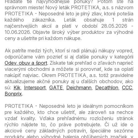
Hľadáte tie najvýhodnejšie ponuky? Potom ste na
správnom mieste! Nový leták PROTETIKA, a.s. s názvom
PROTETIKA - Neposedné leto je plný zliav, ktoré potešia
každého zákazníka. Leták obsahuje 1 strán
najčerstvejších akcií a platí v období 28.05.2026 -
10.06.2026. Objavte široký výber produktov za výhodné
ceny a ušetrite pri každom nákupe.
Ak patríte medzi tých, ktorí si radi plánujú nákupy vopred,
odporúčame vám pozrieť si aj ďalšie ponuky v kategórii
Odev, obuv a šport
. Získate tak prehľad o zľavách naprieč
viacerými obchodmi a môžete si porovnať, kde sa oplatí
nakúpiť najviac. Okrem PROTETIKA, a.s. totiž pravidelne
aktualizujeme akčné ponuky aj u ďalších obchodov, ako
sú:
Kik
,
Intersport
,
GATE
,
Deichmann
,
Decathlon
,
CCC
,
Bonprix
.
PROTETIKA - Neposedné leto je ideálnym pomocníkom
pre každého, kto chce ušetriť, ale zároveň sa nechce
vzdať kvality. Vďaka prehľadnému rozloženiu stránok
rýchlo nájdete to, čo práve potrebujete. Či už ide o
akciové ceny základných potravín, špeciálne sezónne
produkty alebo výhodné balenia obľúbených značiek, v