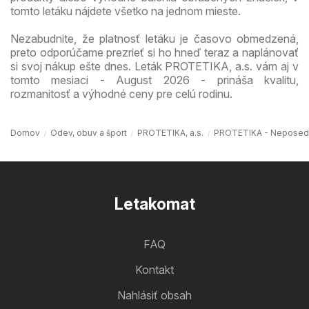
tomto letáku nájdete všetko na jednom mieste.
Nezabudnite, že platnosť letáku je časovo obmedzená,
preto odporúčame prezrieť si ho hneď teraz a naplánovať
si svoj nákup ešte dnes. Leták PROTETIKA, a.s. vám aj v
tomto mesiaci - August 2026 - prináša kvalitu,
rozmanitosť a výhodné ceny pre celú rodinu.
Domov
Odev, obuv a šport
PROTETIKA, a.s.
PROTETIKA - Neposedn
Letakomat
FAQ
Kontakt
Nahlásiť obsah