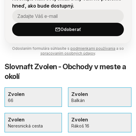
hneď, ako bude dostupný.
Odoberať
Odoslaním formulára súhlasíte s
podmienkami používania
a so
spracovaním osobných údajov
.
Slovnaft Zvolen - Obchody v meste a
okolí
Zvolen
Zvolen
66
Balkán
Zvolen
Zvolen
Neresnická cesta
Rákoš 16