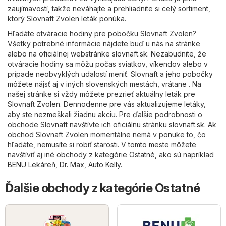
zaujímavostí, takže neváhajte a prehliadnite si celý sortiment,
ktorý Slovnaft Zvolen leták ponúka.
Hľadáte otváracie hodiny pre pobočku Slovnaft Zvolen?
Všetky potrebné informácie nájdete buď u nás na stránke
alebo na oficiálnej webstránke
slovnaft.sk
. Nezabudnite, že
otváracie hodiny sa môžu počas sviatkov, víkendov alebo v
prípade neobvyklých udalostí meniť. Slovnaft a jeho pobočky
môžete nájsť aj v iných slovenských mestách, vrátane . Na
našej stránke si vždy môžete prezrieť aktuálny leták pre
Slovnaft Zvolen. Dennodenne pre vás aktualizujeme letáky,
aby ste nezmeškali žiadnu akciu. Pre ďalšie podrobnosti o
obchode Slovnaft navštívte ich oficiálnu stránku
slovnaft.sk
. Ak
obchod Slovnaft Zvolen momentálne nemá v ponuke to, čo
hľadáte, nemusíte si robiť starosti. V tomto meste môžete
navštíviť aj iné obchody z kategórie
Ostatné
, ako sú napríklad
BENU Lekáreň
,
Dr. Max
,
Auto Kelly
.
Ďalšie obchody z kategórie Ostatné