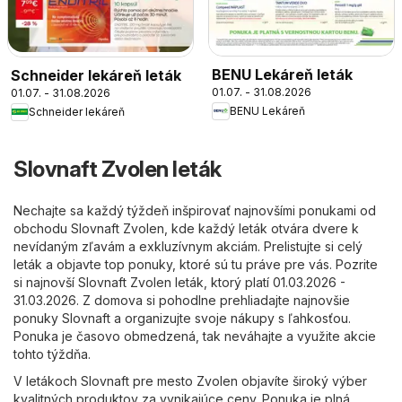
BENU Lekáreň leták
Schneider lekáreň leták
01.07. - 31.08.2026
01.07. - 31.08.2026
BENU Lekáreň
Schneider lekáreň
Slovnaft Zvolen leták
Nechajte sa každý týždeň inšpirovať najnovšími ponukami od
obchodu Slovnaft Zvolen, kde každý leták otvára dvere k
nevídaným zľavám a exkluzívnym akciám. Prelistujte si celý
leták a objavte top ponuky, ktoré sú tu práve pre vás. Pozrite
si najnovší Slovnaft Zvolen leták, ktorý platí 01.03.2026 -
31.03.2026. Z domova si pohodlne prehliadajte najnovšie
ponuky Slovnaft a organizujte svoje nákupy s ľahkosťou.
Ponuka je časovo obmedzená, tak neváhajte a využite akcie
tohto týždňa.
V letákoch Slovnaft pre mesto Zvolen objavíte široký výber
kvalitných produktov za vynikajúce ceny. Ponuka je plná