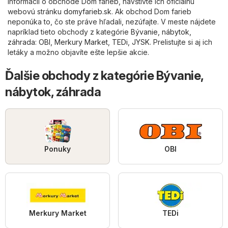
informácií o obchode Dom farieb, navštívte ich oficiálnu
webovú stránku
domyfarieb.sk
. Ak obchod Dom farieb
neponúka to, čo ste práve hľadali, nezúfajte. V meste nájdete
napríklad tieto obchody z kategórie
Bývanie, nábytok,
záhrada
:
OBI
,
Merkury Market
,
TEDi
,
JYSK
. Prelistujte si aj ich
letáky a možno objavíte ešte lepšie akcie.
Ďalšie obchody z kategórie Bývanie,
nábytok, záhrada
Ponuky
OBI
Merkury Market
TEDi