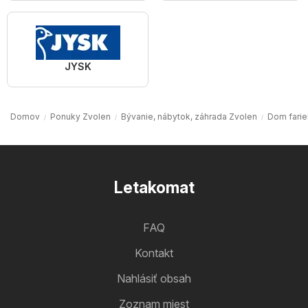
JYSK
Domov
Ponuky Zvolen
Bývanie, nábytok, záhrada Zvolen
Dom farie
Letakomat
FAQ
Kontakt
Nahlásiť obsah
Zoznam miest