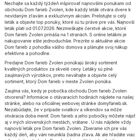
Nechajte sa každý týždeň inšpirovať najnovšími ponukami od
obchodu Dom farieb Zvolen, kde každý leták otvára dvere k
nevídaným zľavám a exkluzívnym akciám. Prelistujte si celý
leták a objavte top ponuky, ktoré sú tu práve pre vás. Najnovší
leták platí od 01.07.2026. Nezmeškajte čerstvé akcie, ktoré
Dom farieb Zvolen prináša na 1 stranách. S online letákmi je
nakupovanie ešte jednoduchšie. Prezrite si aktuálne akcie
Dom farieb z pohodlia vášho domova a plánujte svoj nákup
efektívne a pohodlne.
Predajne Dom farieb Zvolen ponúkajú široký sortiment
kvalitných produktov za skvelé ceny. Letáky sú plné
zaujímavých výrobkov, preto neváhajte a objavte celý
sortiment, ktorý Dom farieb v meste Zvolen ponúka.
Zaujíma vás, kedy je pobočka obchodu Dom farieb Zvolen
otvorená? Informácie o otávaracích hodinách nájdete na našej
stránke, alebo na oficiálnej webovej stránke
domyfarieb.sk
.
Nezabúdajte, že v prípade sviatkov a víkendov sa môže
otváracia doba meniť. Dom farieb a jeho pobočky môžete nájsť
aj v iných slovenských mestách, vrátane . U nás nájdete vždy
najnovší leták pre Dom farieb Zvolen. Zbierame ich pre vás
každý deň, aby vám neunikla žiadna zľava. Ak ale hľadáte viac