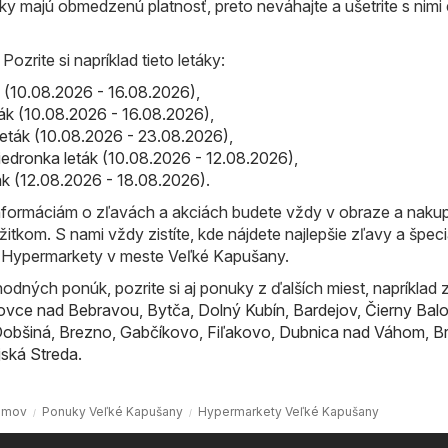
áky majú obmedzenú platnosť, preto neváhajte a ušetrite s nimi
ozrite si napríklad tieto letáky:
ták (10.08.2026 - 16.08.2026)
,
eták (10.08.2026 - 16.08.2026)
,
 leták (10.08.2026 - 23.08.2026)
,
iedronka leták (10.08.2026 - 12.08.2026)
,
leták (12.08.2026 - 18.08.2026)
.
formáciám o zľavách a akciách budete vždy v obraze a naku
žitkom. S nami vždy zistíte, kde nájdete najlepšie zľavy a špec
 Hypermarkety v meste Veľké Kapušany.
odných ponúk, pozrite si aj ponuky z ďalších miest, napríklad 
ovce nad Bebravou
,
Bytča
,
Dolný Kubín
,
Bardejov
,
Čierny Bal
obšiná
,
Brezno
,
Gabčíkovo
,
Fiľakovo
,
Dubnica nad Váhom
,
B
ská Streda
.
omov
Ponuky Veľké Kapušany
Hypermarkety Veľké Kapušany