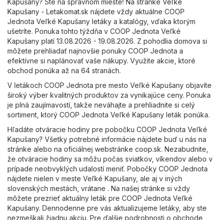
Kapušany? Ste na správnom mieste! Na stránke
Veľké
Kapušany - Letakomat.sk
nájdete vždy aktuálne COOP
Jednota Veľké Kapušany letáky a katalógy, vďaka ktorým
ušetríte. Ponuka tohto týždňa v COOP Jednota Veľké
Kapušany platí 13.08.2026 - 19.08.2026. Z pohodlia domova si
môžete prehliadať najnovšie ponuky COOP Jednota a
efektívne si naplánovať vaše nákupy. Využite akcie, ktoré
obchod ponúka až na 64 stranách.
V letákoch COOP Jednota pre mesto Veľké Kapušany objavíte
široký výber kvalitných produktov za vynikajúce ceny. Ponuka
je plná zaujímavostí, takže neváhajte a prehliadnite si celý
sortiment, ktorý COOP Jednota Veľké Kapušany leták ponúka.
Hľadáte otváracie hodiny pre pobočku COOP Jednota Veľké
Kapušany? Všetky potrebné informácie nájdete buď u nás na
stránke alebo na oficiálnej webstránke
coop.sk
. Nezabudnite,
že otváracie hodiny sa môžu počas sviatkov, víkendov alebo v
prípade neobvyklých udalostí meniť. Pobočky COOP Jednota
nájdete nielen v meste Veľké Kapušany, ale aj v iných
slovenských mestách, vrátane . Na našej stránke si vždy
môžete prezrieť aktuálny leták pre COOP Jednota Veľké
Kapušany. Dennodenne pre vás aktualizujeme letáky, aby ste
nezmeškali žiadnu akciu. Pre ďalšie podrobnosti o obchode