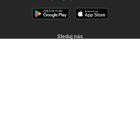
Sleduj nás
Ďalšie krajiny:
Česko
Magyarország
Polska
Copyright © 2026
Letákomat.sk
.
Nastavenie ochrany súkromia
Podmienky používania webu
Spracúvanie osobných údajov
Digital Services Act (DSA)