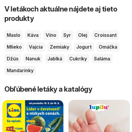
V letákoch aktuálne nájdete aj tieto
produkty
Maslo
Káva
Víno
Syr
Olej
Croissant
Mlieko
Vajcia
Zemiaky
Jogurt
Omáčka
Džús
Nanuk
Jablká
Cukríky
Saláma
Mandarinky
Obľúbené letáky a katalógy