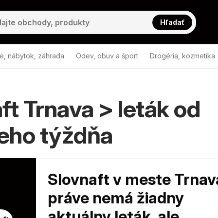
Hľadať
e, nábytok, záhrada
Odev, obuv a šport
Drogéria, kozmetika
ft Trnava > leták od
eho týždňa
Slovnaft v meste Trnav
práve nemá žiadny
aktuálny leták, ale...