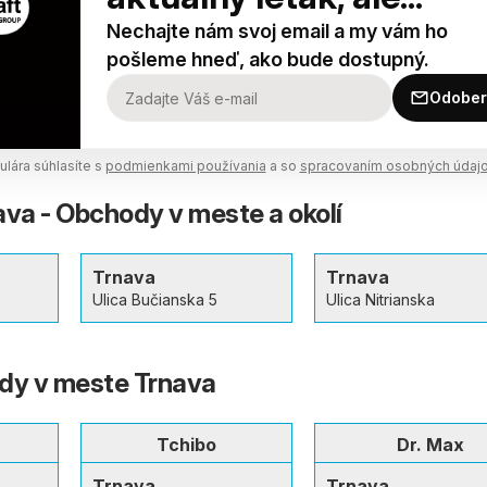
Nechajte nám svoj email a my vám ho
pošleme hneď, ako bude dostupný.
Odober
lára súhlasíte s
podmienkami používania
a so
spracovaním osobných údaj
ava - Obchody v meste a okolí
Trnava
Trnava
Ulica Bučianska 5
Ulica Nitrianska
dy v meste Trnava
Tchibo
Dr. Max
Trnava
Trnava