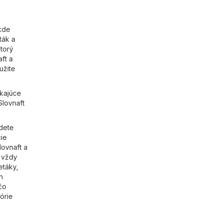
kde
ták a
ktorý
ft a
užite
ikajúce
Slovnaft
dete
cie
lovnaft a
i vždy
etáky,
h
čo
órie