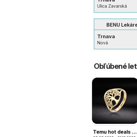
Ulica Zavarská
BENU Lekár
Trnava
Nová
Obľúbené let
Temu hot deals –