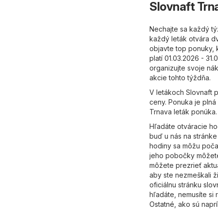
Slovnaft Trn
Nechajte sa každý tý
každý leták otvára dv
objavte top ponuky, k
platí 01.03.2026 - 31
organizujte svoje ná
akcie tohto týždňa.
V letákoch Slovnaft 
ceny. Ponuka je plná 
Trnava leták ponúka.
Hľadáte otváracie ho
buď u nás na stránke
hodiny sa môžu počas
jeho pobočky môžete 
môžete prezrieť aktu
aby ste nezmeškali ž
oficiálnu stránku
slov
hľadáte, nemusíte si 
Ostatné
, ako sú napr