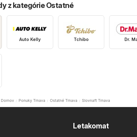
dy z kategórie Ostatné
Auto Kelly
Tchibo
Dr. M
Domov
Ponuky Trnava
Ostatné Trnava
Slovnaft Trnava
Letakomat