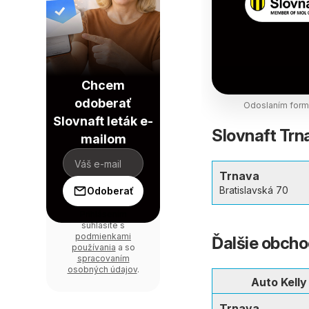
Chcem
odoberať
Odoslaním formu
Slovnaft leták e-
Slovnaft Trn
mailom
Trnava
Bratislavská 70
Odoberať
Prihlásením
súhlasíte s
podmienkami
Ďalšie obcho
používania
a so
spracovaním
osobných údajov
.
Auto Kelly
Trnava