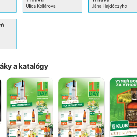
Ulica Kollárova
Jána Hajdóczyho
eň
áky a katalógy