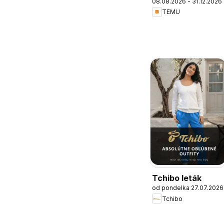
08.08.2026 - 31.12.2026
Slovakia
TEMU
Tchibo leták
od pondelka 27.07.2026
Tchibo