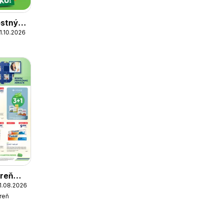
ostný
1.10.2026
reň
31.08.2026
reň