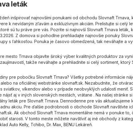
ava leták
ždeň inšpirovať najnovšími ponukami od obchodu Slovnaft Trnava, 
ere k nevídaným zľavám a exkluzívnym akciám. Prelistujte si celý le
toré sú tu práve pre vás. Pozrite si najnovší Slovnaft Trnava leták, 
.03.2026. Z domova si pohodlne prehliadajte najnovšie ponuky Slovna
kupy s ľahkosťou. Ponuka je časovo obmedzená, tak neváhajte a vy
pre mesto Trnava objavíte široký výber kvalitných produktov za vyn
zaujímavostí, takže neváhajte a prehliadnite si celý sortiment, ktorý 
diny pre pobočku Slovnaft Trnava? Všetky potrebné informácie náj
 alebo na oficiálnej webstránke
slovnaft.sk
. Nezabudnite, že otvára
 sviatkov, víkendov alebo v prípade neobvyklých udalostí meniť. S
nájsť aj v iných slovenských mestách, vrátane . Na našej stránke s
álny leták pre Slovnaft Trnava. Dennodenne pre vás aktualizujeme l
iadnu akciu. Pre ďalšie podrobnosti o obchode Slovnaft navštívte ic
naft.sk
. Ak obchod Slovnaft Trnava momentálne nemá v ponuke to, 
robiť starosti. V tomto meste môžete navštíviť aj iné obchody z kateg
íklad
Auto Kelly
,
Tchibo
,
Dr. Max
,
BENU Lekáreň
.