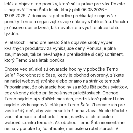
leták a objavte top ponuky, ktoré sú tu práve pre vás. Pozrite
si najnovší Terno Šaľa leták, ktorý platí 06.08.2026 -
12.08.2026. Z domova si pohodlne prehliadajte najnovšie
ponuky Terno a organizujte svoje nákupy s ľahkosťou. Ponuka
je časovo obmedzená, tak neváhajte a využite akcie tohto
týždňa.
V letákoch Terno pre mesto Šaľa objavíte široký výber
kvalitných produktov za vynikajúce ceny. Ponuka je plná
zaujímavostí, takže neváhajte a prehliadnite si celý sortiment,
ktorý Terno Šaľa leták ponúka.
Chcete vedieť, aké sú otváracie hodiny v pobočke Terno
Šaľa? Podrobnosti o čase, kedy je obchod otvorený, získate
na našej webovej stránke alebo priamo na stránke
terno.sk
.
Pripomíname, že otváracie hodiny sa môžu líšiť počas sviatkov,
cez víkendy alebo pri špeciálnych príležitostiach. Obchod
Terno nájdete aj v ďalších mestách, medzi ktoré patria: U nás
nájdete vždy najnovší leták pre Terno Šaľa. Zbierame ich pre
vás každý deň, aby vám neunikla žiadna zľava. Ak ale hľadáte
viac informácií o obchode Terno, navštívte ich oficiálnu
webovú stránku
terno.sk
. Ak obchod Terno Šaľa momentálne
nemá v ponuke to, čo hľadáte, nemusíte si robiť starosti. V