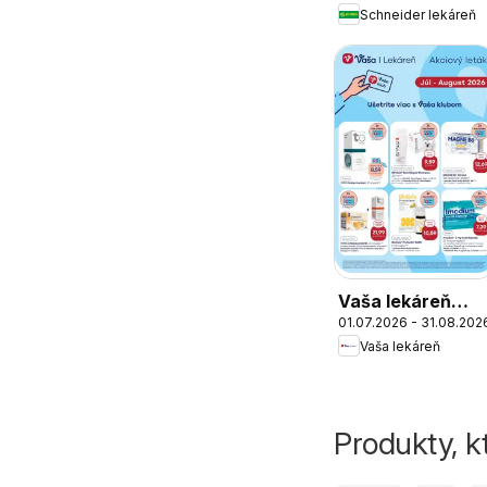
Schneider lekáreň
Vaša lekáreň
01.07.2026 - 31.08.202
leták
Vaša lekáreň
Produkty, k