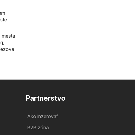
vám
este
z mesta
og
,
rezová
Partnerstvo
Ako inzerovať
B2B zóna