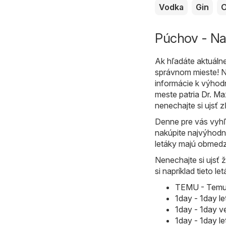
Vodka
Gin
O
Púchov - Na
Ak hľadáte aktuálne
správnom mieste! N
informácie k výho
meste patria
Dr. Ma
nenechajte si ujsť z
Denne pre vás vyhľ
nakúpite najvýhodne
letáky majú obmedze
Nenechajte si ujsť 
si napríklad tieto let
TEMU - Temu h
1day - 1day l
1day - 1day v
1day - 1day l