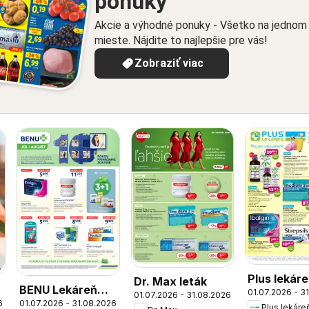
ponuky
Akcie a výhodné ponuky - Všetko na jednom
mieste. Nájdite to najlepšie pre vás!
Zobraziť viac
Plus lekár
Dr. Max leták
BENU Lekáreň
01.07.2026 - 3
leták
01.07.2026 - 31.08.2026
01.07.2026 - 31.08.2026
6
leták
Plus lekáre