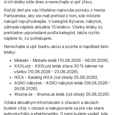
si ich letáky ešte dnes a nenechajte si ujsť zľavy.
Každý deň pre vás hľadáme najnovšie ponuky z mesta
Partizánske, aby ste mali prehľad o tom, kde môžete
nakúpiť najvýhodnejšie. V kategórii Bývanie, nábytok,
záhrada nájdete aktuálne 13 letákov. Všetky letáky sú
prehľadne usporiadané podľa kategórií, takže rýchlo
nájdete to, čo potrebujete.
Nenechajte si ujsť žiadnu akciu a pozrite si napríklad tieto
letáky:
Möbelix - Möbelix leták (10.08.2026 - 06.09.2026)
,
XXXLutz - XXXLutz leták zľava 30 % takmer na
všetko (10.08.2026 - 23.08.2026)
,
IKEA - Katalóg IKEA (od stredy 05.08.2026)
,
ASKO nábytok - ASKO nábytok leták (06.08.2026 -
26.08.2026)
,
4home.sk - 4home.sk leták (od stredy 05.08.2026)
.
Vďaka aktuálnym informáciám o zľavách a akciách
budete vždy v obraze a nakupovanie sa pre vás stane
jednoduchším a efektívnejším. S nami budete vedieť, kde