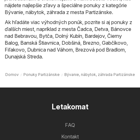
nájdete najlepšie zľavy a špeciálne ponuky z kategórie
Bývanie, nábytok, záhrada z mesta Partizánske.
Ak hľadáte viac výhodných ponúk, pozrite si aj ponuky z
ďalších miest, napríklad z mesta
Čadca
,
Detva
,
Bánovce
nad Bebravou
,
Bytča
,
Dolný Kubín
,
Bardejov
,
Čierny
Balog
,
Banská Štiavnica
,
Dobšiná
,
Brezno
,
Gabčíkovo
,
Fiľakovo
,
Dubnica nad Váhom
,
Brezová pod Bradlom
,
Dunajská Streda
.
Domov
Ponuky Partizánske
Bývanie, nábytok, záhrada Partizánske
Letakomat
FAQ
Kontakt