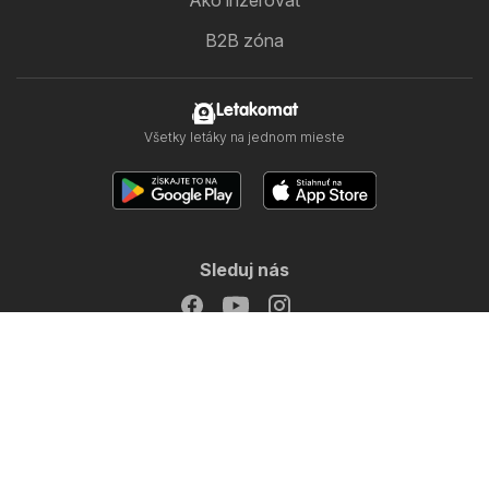
Ako inzerovať
B2B zóna
Letakomat
Všetky letáky na jednom mieste
Sleduj nás
Ďalšie krajiny:
Česko
Magyarország
Polska
Copyright © 2026
Letákomat.sk
.
Nastavenie ochrany súkromia