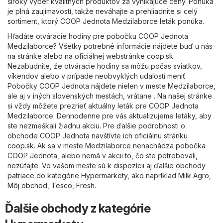
široký výber kvalitných produktov za vynikajúce ceny. Ponuka
je plná zaujímavostí, takže neváhajte a prehliadnite si celý
sortiment, ktorý COOP Jednota Medzilaborce leták ponúka.
Hľadáte otváracie hodiny pre pobočku COOP Jednota
Medzilaborce? Všetky potrebné informácie nájdete buď u nás
na stránke alebo na oficiálnej webstránke
coop.sk
.
Nezabudnite, že otváracie hodiny sa môžu počas sviatkov,
víkendov alebo v prípade neobvyklých udalostí meniť.
Pobočky COOP Jednota nájdete nielen v meste Medzilaborce,
ale aj v iných slovenských mestách, vrátane . Na našej stránke
si vždy môžete prezrieť aktuálny leták pre COOP Jednota
Medzilaborce. Dennodenne pre vás aktualizujeme letáky, aby
ste nezmeškali žiadnu akciu. Pre ďalšie podrobnosti o
obchode COOP Jednota navštívte ich oficiálnu stránku
coop.sk
. Ak sa v meste Medzilaborce nenachádza pobočka
COOP Jednota, alebo nemá v akcii to, čo ste potrebovali,
nezúfajte. Vo vašom meste sú k dispozícii aj ďalšie obchody
patriace do kategórie
Hypermarkety
, ako napríklad
Milk Agro
,
Môj obchod
,
Tesco
,
Fresh
.
Ďalšie obchody z kategórie