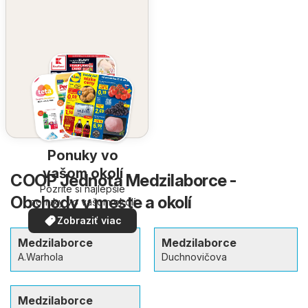
Ponuky vo
vašom okolí
COOP Jednota Medzilaborce -
Pozrite si najlepšie
Obchody v meste a okolí
ponuky vo vašom okolí
Zobraziť viac
Medzilaborce
Medzilaborce
A.Warhola
Duchnovičova
Medzilaborce