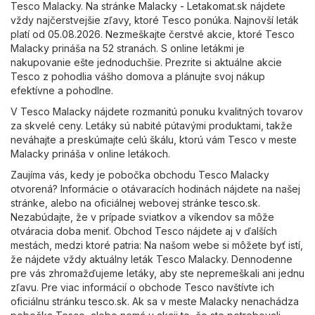
Tesco Malacky. Na stránke
Malacky - Letakomat.sk
nájdete
vždy najčerstvejšie zľavy, ktoré Tesco ponúka. Najnovší leták
platí od 05.08.2026. Nezmeškajte čerstvé akcie, ktoré Tesco
Malacky prináša na 52 stranách. S online letákmi je
nakupovanie ešte jednoduchšie. Prezrite si aktuálne akcie
Tesco z pohodlia vášho domova a plánujte svoj nákup
efektívne a pohodlne.
V Tesco Malacky nájdete rozmanitú ponuku kvalitných tovarov
za skvelé ceny. Letáky sú nabité pútavými produktami, takže
neváhajte a preskúmajte celú škálu, ktorú vám Tesco v meste
Malacky prináša v online letákoch.
Zaujíma vás, kedy je pobočka obchodu Tesco Malacky
otvorená? Informácie o otávaracích hodinách nájdete na našej
stránke, alebo na oficiálnej webovej stránke
tesco.sk
.
Nezabúdajte, že v prípade sviatkov a víkendov sa môže
otváracia doba meniť. Obchod Tesco nájdete aj v ďalších
mestách, medzi ktoré patria: Na našom webe si môžete byť istí,
že nájdete vždy aktuálny leták Tesco Malacky. Dennodenne
pre vás zhromažďujeme letáky, aby ste nepremeškali ani jednu
zľavu. Pre viac informácií o obchode Tesco navštívte ich
oficiálnu stránku
tesco.sk
. Ak sa v meste Malacky nenachádza