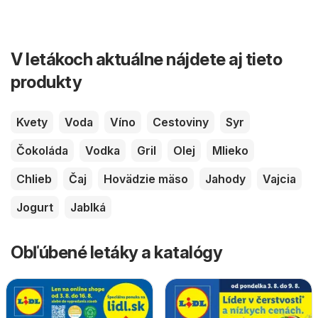
V letákoch aktuálne nájdete aj tieto
produkty
Kvety
Voda
Víno
Cestoviny
Syr
Čokoláda
Vodka
Gril
Olej
Mlieko
Chlieb
Čaj
Hovädzie mäso
Jahody
Vajcia
Jogurt
Jablká
Obľúbené letáky a katalógy