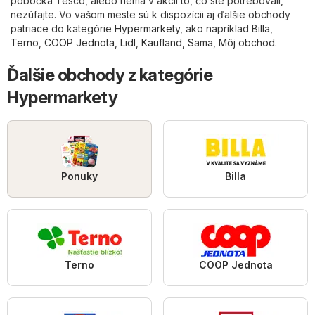
pobočka Tesco, alebo nemá v akcii to, čo ste potrebovali,
nezúfajte. Vo vašom meste sú k dispozícii aj ďalšie obchody
patriace do kategórie
Hypermarkety
, ako napríklad
Billa
,
Terno
,
COOP Jednota
,
Lidl
,
Kaufland
,
Sama
,
Môj obchod
.
Ďalšie obchody z kategórie
Hypermarkety
Ponuky
Billa
Terno
COOP Jednota