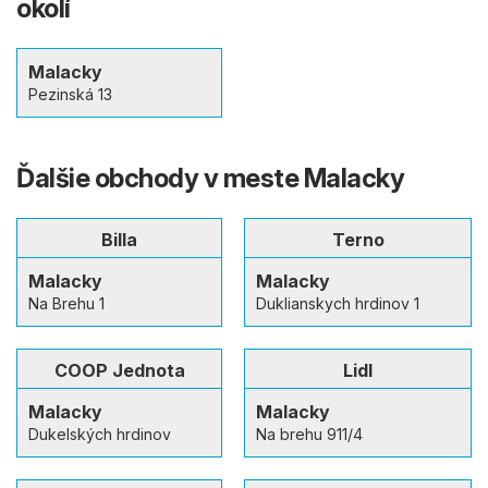
okolí
Malacky
Pezinská 13
Ďalšie obchody v meste Malacky
Billa
Terno
Malacky
Malacky
Na Brehu 1
Duklianskych hrdinov 1
COOP Jednota
Lidl
Malacky
Malacky
Dukelských hrdinov
Na brehu 911/4