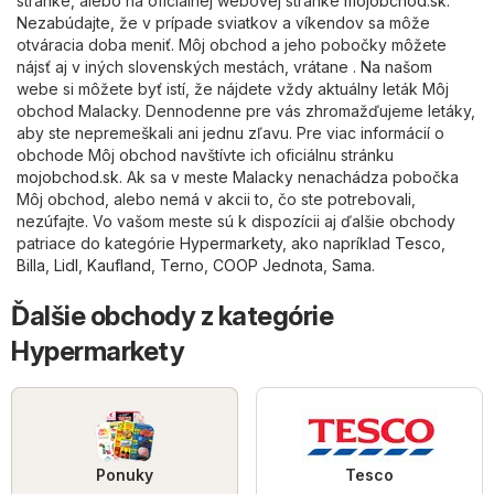
stránke, alebo na oficiálnej webovej stránke
mojobchod.sk
.
Nezabúdajte, že v prípade sviatkov a víkendov sa môže
otváracia doba meniť. Môj obchod a jeho pobočky môžete
nájsť aj v iných slovenských mestách, vrátane . Na našom
webe si môžete byť istí, že nájdete vždy aktuálny leták Môj
obchod Malacky. Dennodenne pre vás zhromažďujeme letáky,
aby ste nepremeškali ani jednu zľavu. Pre viac informácií o
obchode Môj obchod navštívte ich oficiálnu stránku
mojobchod.sk
. Ak sa v meste Malacky nenachádza pobočka
Môj obchod, alebo nemá v akcii to, čo ste potrebovali,
nezúfajte. Vo vašom meste sú k dispozícii aj ďalšie obchody
patriace do kategórie
Hypermarkety
, ako napríklad
Tesco
,
Billa
,
Lidl
,
Kaufland
,
Terno
,
COOP Jednota
,
Sama
.
Ďalšie obchody z kategórie
Hypermarkety
Ponuky
Tesco