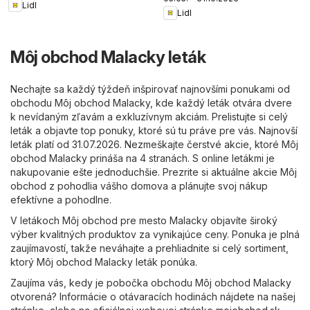
Lidl
Lidl
Môj obchod Malacky leták
Nechajte sa každý týždeň inšpirovať najnovšími ponukami od
obchodu Môj obchod Malacky, kde každý leták otvára dvere
k nevídaným zľavám a exkluzívnym akciám. Prelistujte si celý
leták a objavte top ponuky, ktoré sú tu práve pre vás. Najnovší
leták platí od 31.07.2026. Nezmeškajte čerstvé akcie, ktoré Môj
obchod Malacky prináša na 4 stranách. S online letákmi je
nakupovanie ešte jednoduchšie. Prezrite si aktuálne akcie Môj
obchod z pohodlia vášho domova a plánujte svoj nákup
efektívne a pohodlne.
V letákoch Môj obchod pre mesto Malacky objavíte široký
výber kvalitných produktov za vynikajúce ceny. Ponuka je plná
zaujímavostí, takže neváhajte a prehliadnite si celý sortiment,
ktorý Môj obchod Malacky leták ponúka.
Zaujíma vás, kedy je pobočka obchodu Môj obchod Malacky
otvorená? Informácie o otávaracích hodinách nájdete na našej