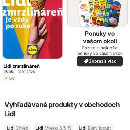
Ponuky vo
vašom okolí
Pozrite si najlepšie
ponuky vo vašom okolí
Zobraziť viac
Lidl zmrzlináreň
05.05. - 31.10.2026
Lidl
Vyhľadávané produkty v obchodoch
Lidl
Lidl
Chlieb
Lidl
Mlieko 3,5 %
Lidl
Biely jogurt