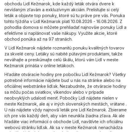
obchodu Lidl Kežmarok, kde každý leták otvára dvere k
nevídaným zľavám a exkluzívnym akciám. Prelistujte si celý
leták a objavte top ponuky, ktoré sú tu práve pre vás. Ponuka
tohto týždňa v Lidl Kežmarok platí 10.08.2026 - 16.08.2026. Z
pohodlia domova si môžete prehliadať najnovšie ponuky Lidl a
efektívne si naplánovať vaše nákupy. Využite akcie, ktoré
obchod ponúka až na 97 stranách.
V Lidl Kežmarok nájdete rozmanitú ponuku kvalitných tovarov
za skvelé ceny. Letáky sú nabité pútavými produktami, takže
neváhajte a preskúmajte celú škálu, ktorú vám Lidl v meste
Kežmarok prináša v online letákoch.
Hľadáte otváracie hodiny pre pobočku Lidl Kežmarok? Všetky
potrebné informácie nájdete buď u nás na stránke alebo na
oficiálnej webstránke
lidl.sk
. Nezabudnite, že otváracie hodiny
sa môžu počas sviatkov, víkendov alebo v prípade
neobvyklých udalostí meniť. Pobočky Lidl nájdete nielen v
meste Kežmarok, ale aj v iných slovenských mestách, vrátane .
U nás nájdete vždy najnovší leták pre Lidl Kežmarok. Zbierame
ich pre vás každý deň, aby vám neunikla žiadna zľava. Ak ale
hľadáte viac informácií o obchode Lidl, navštívte ich oficiálnu
webovú stránku
lidl.sk
. Ak sa v meste Kežmarok nenachádza