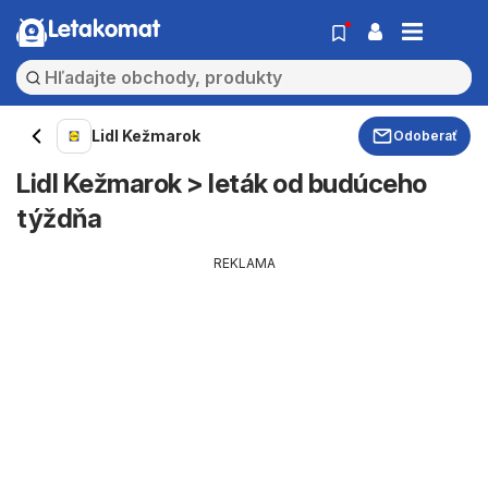
Letakomat
Lidl Kežmarok
Odoberať
Lidl Kežmarok > leták od budúceho
týždňa
REKLAMA