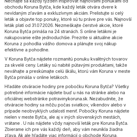
Nechajte sa každý týždeň inšpirovať najnovšími ponukami od
obchodu Koruna Bytča, kde každý leták otvára dvere k
nevídaným zľavám a exkluzívnym akciám. Prelistujte si celý
leták a objavte top ponuky, ktoré sú tu práve pre vás. Najnovší
leták platí od 31.07.2026. Nezmeškajte čerstvé akcie, ktoré
Koruna Bytča prináša na 24 stranách. S online letákmi je
nakupovanie ešte jednoduchšie. Prezrite si aktuálne akcie
Koruna z pohodlia vášho domova a plánujte svoj nákup
efektívne a pohodlne.
V Koruna Bytča nájdete rozmanitú ponuku kvalitných tovarov
za skvelé ceny. Letáky sú nabité pútavými produktami, takže
neváhajte a preskúmajte celú škálu, ktorú vám Koruna v meste
Bytča prináša v online letákoch.
Hľadáte otváracie hodiny pre pobočku Koruna Bytča? Všetky
potrebné informácie nájdete buď u nás na stránke alebo na
oficiálnej webstránke
potravinykoruna.sk
. Nezabudnite, že
otváracie hodiny sa môžu počas sviatkov, víkendov alebo v
prípade neobvyklých udalostí meniť. Pobočky Koruna nájdete
nielen v meste Bytča, ale aj v iných slovenských mestách,
vrátane . U nás nájdete vždy najnovší leták pre Koruna Bytča.
Zbierame ich pre vás každý deň, aby vám neunikla žiadna
zľava. Ak ale hľadáte viac informácií o obchode Koruna,