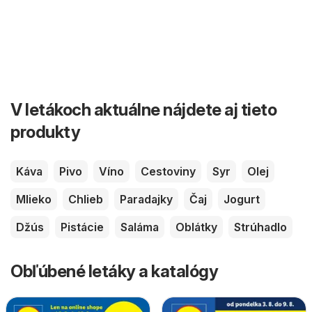
V letákoch aktuálne nájdete aj tieto
produkty
Káva
Pivo
Víno
Cestoviny
Syr
Olej
Mlieko
Chlieb
Paradajky
Čaj
Jogurt
Džús
Pistácie
Saláma
Oblátky
Strúhadlo
Obľúbené letáky a katalógy