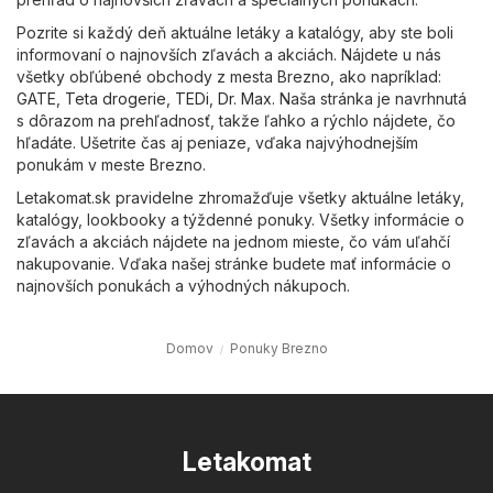
Pozrite si každý deň aktuálne letáky a katalógy, aby ste boli
informovaní o najnovších zľavách a akciách. Nájdete u nás
všetky obľúbené obchody z mesta Brezno, ako napríklad:
GATE
,
Teta drogerie
,
TEDi
,
Dr. Max
. Naša stránka je navrhnutá
s dôrazom na prehľadnosť, takže ľahko a rýchlo nájdete, čo
hľadáte. Ušetrite čas aj peniaze, vďaka najvýhodnejším
ponukám v meste Brezno.
Letakomat.sk pravidelne zhromažďuje všetky aktuálne letáky,
katalógy, lookbooky a týždenné ponuky. Všetky informácie o
zľavách a akciách nájdete na jednom mieste, čo vám uľahčí
nakupovanie. Vďaka našej stránke budete mať informácie o
najnovších ponukách a výhodných nákupoch.
Domov
Ponuky Brezno
Letakomat