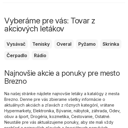
Vyberáme pre vás: Tovar z
akciových letákov
Vysávač
Tenisky
Overal
Pyžamo
Skrinka
Čerpadlo
Rádio
Najnovšie akcie a ponuky pre mesto
Brezno
Na našej stránke nájdete najnovšie letáky a katalógy z mesta
Brezno. Denne pre vás zbierame všetky informácie o
aktuálnych akciách a zľavách z rôznych kategórií, vrátane
Hypermarkety
,
Elektronika
,
Bývanie, nábytok, záhrada
,
Odev,
obuv a šport
,
Drogéria, kozmetika
,
Cestovanie
,
Ostatné
.
Neustále pre vás aktualizujeme ponuky, aby ste mali vždy
prehľad o najnovších zľavách a špeciálnych ponukách.