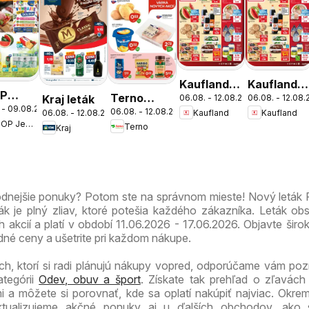
Kaufland
Kaufland
P
Terno
Kraj leták
06.08. - 12.08.2026
06.08. - 12.08
Bratislava-
Bratislava-
 - 09.08.2026
nota
06.08. - 12.08.2026
Kaufland
Kaufland
06.08. - 12.08.2026
leták
Nové
Petržalka
COOP Jednota
Terno
víkend
Kraj
Mesto
leták
leták
dnejšie
odnejšie ponuky? Potom ste na správnom mieste! Nový leták
 je plný zliav, ktoré potešia každého zákazníka. Leták ob
ch akcií a platí v období 11.06.2026 - 17.06.2026. Objavte širo
né ceny a ušetrite pri každom nákupe.
ch, ktorí si radi plánujú nákupy vopred, odporúčame vám pozri
ategórii
Odev, obuv a šport
. Získate tak prehľad o zľavách
 a môžete si porovnať, kde sa oplatí nakúpiť najviac. Okr
 aktualizujeme akčné ponuky aj u ďalších obchodov, ako