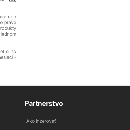
oveň sa
čo práve
produkty
a jednom
eť si ho
esiaci -
Partnerstvo
Ako inzerovať