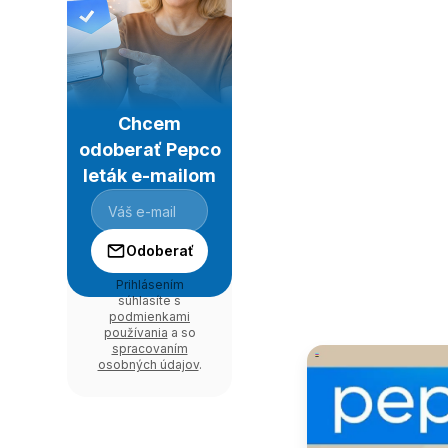
Chcem
odoberať Pepco
leták e-mailom
Odoberať
Prihlásením
súhlasíte s
podmienkami
používania
a so
spracovaním
osobných údajov
.