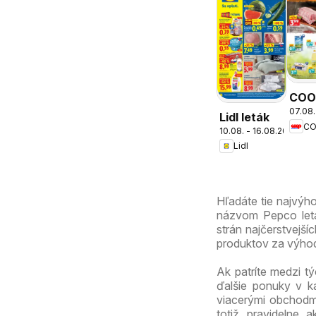
COO
07.08.
Jed
Lidl leták
cez 
10.08. - 16.08.2026
Lidl
ešte
výho
Hľadáte tie najvýh
názvom Pepco leták
strán najčerstvejší
produktov za výhod
Ak patríte medzi tý
ďalšie ponuky v k
viacerými obchodmi
totiž pravidelne