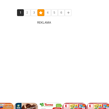
1
2
3
4
5
6
REKLAMA