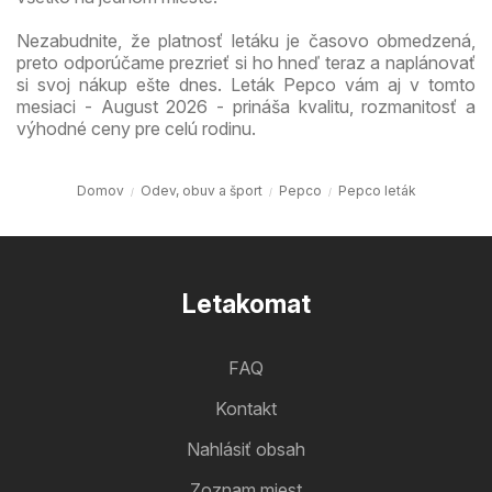
Nezabudnite, že platnosť letáku je časovo obmedzená,
preto odporúčame prezrieť si ho hneď teraz a naplánovať
si svoj nákup ešte dnes. Leták Pepco vám aj v tomto
mesiaci - August 2026 - prináša kvalitu, rozmanitosť a
výhodné ceny pre celú rodinu.
Domov
Odev, obuv a šport
Pepco
Pepco leták
Letakomat
FAQ
Kontakt
Nahlásiť obsah
Zoznam miest