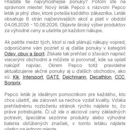
Hľadáte tie najvýhodnejšie ponuky? Potom ste na
správnom mieste! Nový leták Pepco s názvom Pepco
leták je plný zliav, ktoré potešia každého zákazníka. Leták
obsahuje 6 strán najčerstvejších akcií a platí v období
04.06.2026 - 10.06.2026. Objavte široký výber produktov
za výhodné ceny a ušetrite pri každom nákupe.
Ak patríte medzi tých, ktorí si radi plánujú nákupy vopred,
odporúčame vám pozrieť si aj ďalšie ponuky v kategórii
Odev, obuv a šport
. Získate tak prehľad o zľavách naprieč
viacerými obchodmi a môžete si porovnať, kde sa oplatí
nakúpiť najviac. Okrem Pepco totiž pravidelne
aktualizujeme akčné ponuky aj u ďalších obchodov, ako
sú:
Kik
,
Intersport
,
GATE
,
Deichmann
,
Decathlon
,
CCC
,
Bonprix
.
Pepco leták je ideálnym pomocníkom pre každého, kto
chce ušetriť, ale zároveň sa nechce vzdať kvality. Vďaka
prehľadnému rozloženiu stránok rýchlo nájdete to, čo
práve potrebujete. Či už ide o akciové ceny základných
potravín, špeciálne sezónne produkty alebo výhodné
balenia obľúbených značiek, v tomto letáku nájdete
všetko na jednom mieste.