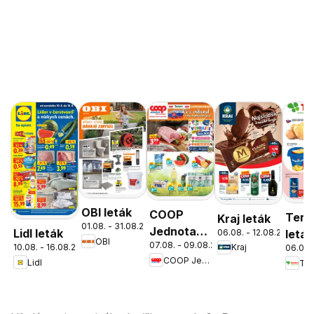
OBI leták
COOP
Tern
Kraj leták
01.08. - 31.08.2026
Jednota
Lidl leták
06.08. - 12.08.2026
leták
OBI
07.08. - 09.08.2026
cez víkend
10.08. - 16.08.2026
Kraj
06.08.
COOP Jednota
Lidl
Ter
ešte
výhodnejšie