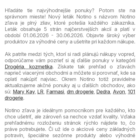
Hľadáte tie najvýhodnejšie ponuky? Potom ste na
správnom mieste! Nový leták Notino s názvom Notino
zľava je plný zliav, ktoré potešia každého zákazníka.
Leták obsahuje 5 strán najčerstvejších akcií a platí v
období 01.06.2026 - 30.06.2026. Objavte široký výber
produktov za výhodné ceny a ušetrite pri každom nákupe.
Ak patríte medzi tých, ktorí si radi plánujú nákupy vopred,
odporúčame vám pozrieť si aj ďalšie ponuky v kategórii
Drogéria, kozmetika
. Získate tak prehľad o zľavách
naprieč viacerými obchodmi a môžete si porovnať, kde sa
oplatí nakúpiť najviac. Okrem Notino totiž pravidelne
aktualizujeme akčné ponuky aj u ďalších obchodov, ako
sú:
Mary Kay
,
LR
,
Farmasi
,
dm drogerie
,
Dedra
,
Avon
,
101
drogerie
.
Notino zľava je ideálnym pomocníkom pre každého, kto
chce ušetriť, ale zároveň sa nechce vzdať kvality. Vďaka
prehľadnému rozloženiu stránok rýchlo nájdete to, čo
práve potrebujete. Či už ide o akciové ceny základných
potravín, špeciálne sezónne produkty alebo výhodné