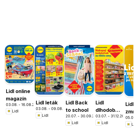
Lidl online
magazín
Lidl leták
Lidl Back
Lidl
Lidl
03.08. - 16.08.2026
03.08. - 09.08.2026
to school
dlhodobo
zmrz
Lidl
Lidl
20.07. - 30.09.2026
03.07. - 31.12.2026
zlacnené
05.05. 
Lidl
Lidl
Lidl