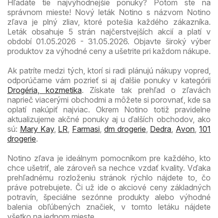
Hľadáte tie najvýhodnejšie ponuky? Potom ste na
správnom mieste! Nový leták Notino s názvom Notino
zľava je plný zliav, ktoré potešia každého zákazníka.
Leták obsahuje 5 strán najčerstvejších akcií a platí v
období 01.05.2026 - 31.05.2026. Objavte široký výber
produktov za výhodné ceny a ušetrite pri každom nákupe.
Ak patríte medzi tých, ktorí si radi plánujú nákupy vopred,
odporúčame vám pozrieť si aj ďalšie ponuky v kategórii
Drogéria, kozmetika
. Získate tak prehľad o zľavách
naprieč viacerými obchodmi a môžete si porovnať, kde sa
oplatí nakúpiť najviac. Okrem Notino totiž pravidelne
aktualizujeme akčné ponuky aj u ďalších obchodov, ako
sú:
Mary Kay
,
LR
,
Farmasi
,
dm drogerie
,
Dedra
,
Avon
,
101
drogerie
.
Notino zľava je ideálnym pomocníkom pre každého, kto
chce ušetriť, ale zároveň sa nechce vzdať kvality. Vďaka
prehľadnému rozloženiu stránok rýchlo nájdete to, čo
práve potrebujete. Či už ide o akciové ceny základných
potravín, špeciálne sezónne produkty alebo výhodné
balenia obľúbených značiek, v tomto letáku nájdete
všetko na jednom mieste.