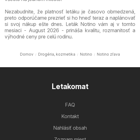
Nezabudnite, že platnosť letáku je časovo obmedzená,
preto odporúčame prezrieť si ho hneď teraz a naplánovať
si svoj nákup ešte dnes. Leták Notino vám aj v tomto
mesiaci - August 2026 - prináša kvalitu, rozmanitosť a
výhodné ceny pre celú rodinu.
Domov
Drogéria, kozmetika
Notino
Notino zľava
Letakomat
FAQ
Kontakt
Nahlásiť obsah
Zoznam miest