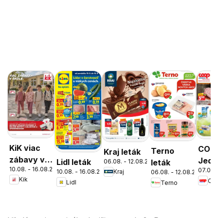
KiK viac
COO
Terno
Kraj leták
zábavy v
Jedn
Lidl leták
06.08. - 12.08.2026
leták
10.08. - 16.08.2026
škole
07.08.
cez 
10.08. - 16.08.2026
Kraj
06.08. - 12.08.2026
Kik
Lidl
Terno
ešte
výho