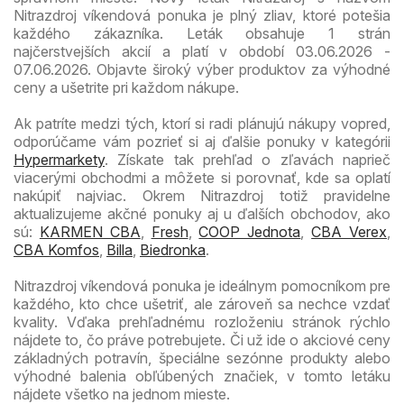
Nitrazdroj víkendová ponuka je plný zliav, ktoré potešia
každého zákazníka. Leták obsahuje 1 strán
najčerstvejších akcií a platí v období 03.06.2026 -
07.06.2026. Objavte široký výber produktov za výhodné
ceny a ušetrite pri každom nákupe.
Ak patríte medzi tých, ktorí si radi plánujú nákupy vopred,
odporúčame vám pozrieť si aj ďalšie ponuky v kategórii
Hypermarkety
. Získate tak prehľad o zľavách naprieč
viacerými obchodmi a môžete si porovnať, kde sa oplatí
nakúpiť najviac. Okrem Nitrazdroj totiž pravidelne
aktualizujeme akčné ponuky aj u ďalších obchodov, ako
sú:
KARMEN CBA
,
Fresh
,
COOP Jednota
,
CBA Verex
,
CBA Komfos
,
Billa
,
Biedronka
.
Nitrazdroj víkendová ponuka je ideálnym pomocníkom pre
každého, kto chce ušetriť, ale zároveň sa nechce vzdať
kvality. Vďaka prehľadnému rozloženiu stránok rýchlo
nájdete to, čo práve potrebujete. Či už ide o akciové ceny
základných potravín, špeciálne sezónne produkty alebo
výhodné balenia obľúbených značiek, v tomto letáku
nájdete všetko na jednom mieste.