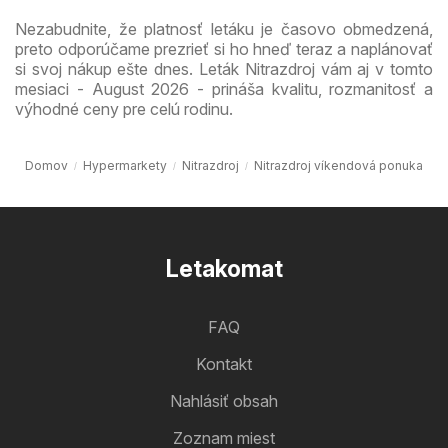
Nezabudnite, že platnosť letáku je časovo obmedzená,
preto odporúčame prezrieť si ho hneď teraz a naplánovať
si svoj nákup ešte dnes. Leták Nitrazdroj vám aj v tomto
mesiaci - August 2026 - prináša kvalitu, rozmanitosť a
výhodné ceny pre celú rodinu.
Domov
Hypermarkety
Nitrazdroj
Nitrazdroj víkendová ponuka
Letakomat
FAQ
Kontakt
Nahlásiť obsah
Zoznam miest