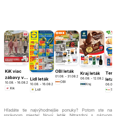
OBI leták
KiK viac
Tern
Kraj leták
01.08. - 31.08.2026
zábavy v
Lidl leták
06.08. - 12.08.2026
leták
OBI
10.08. - 16.08.2026
škole
10.08. - 16.08.2026
Kraj
06.08.
Kik
Lidl
Ter
Hľadáte tie najvýhodnejšie ponuky? Potom ste na
správnom mieste! Nový leták Nitrazdroj s názvom