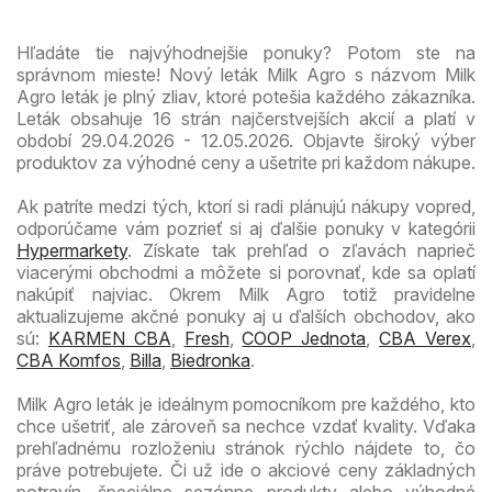
Hľadáte tie najvýhodnejšie ponuky? Potom ste na
správnom mieste! Nový leták Milk Agro s názvom Milk
Agro leták je plný zliav, ktoré potešia každého zákazníka.
Leták obsahuje 16 strán najčerstvejších akcií a platí v
období 29.04.2026 - 12.05.2026. Objavte široký výber
produktov za výhodné ceny a ušetrite pri každom nákupe.
Ak patríte medzi tých, ktorí si radi plánujú nákupy vopred,
odporúčame vám pozrieť si aj ďalšie ponuky v kategórii
Hypermarkety
. Získate tak prehľad o zľavách naprieč
viacerými obchodmi a môžete si porovnať, kde sa oplatí
nakúpiť najviac. Okrem Milk Agro totiž pravidelne
aktualizujeme akčné ponuky aj u ďalších obchodov, ako
sú:
KARMEN CBA
,
Fresh
,
COOP Jednota
,
CBA Verex
,
CBA Komfos
,
Billa
,
Biedronka
.
Milk Agro leták je ideálnym pomocníkom pre každého, kto
chce ušetriť, ale zároveň sa nechce vzdať kvality. Vďaka
prehľadnému rozloženiu stránok rýchlo nájdete to, čo
práve potrebujete. Či už ide o akciové ceny základných
potravín, špeciálne sezónne produkty alebo výhodné