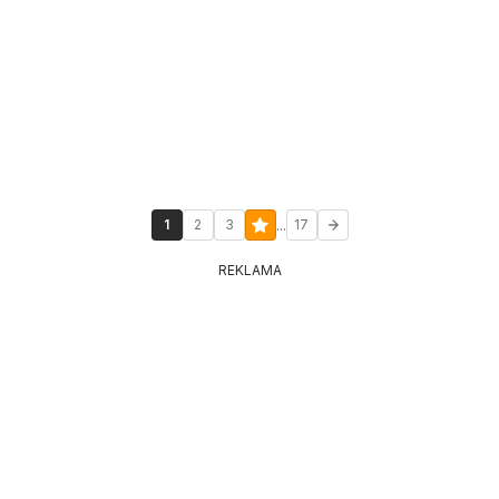
...
1
2
3
17
REKLAMA