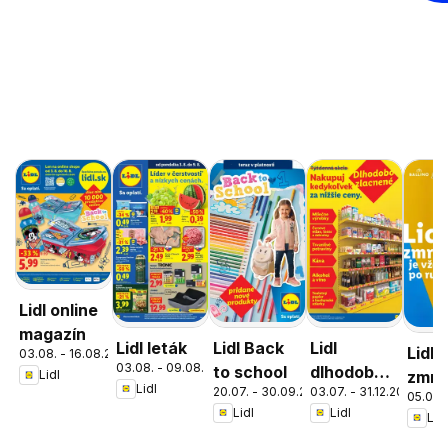
Lidl online
magazín
Lidl leták
Lidl Back
Lidl
Lidl
03.08. - 16.08.2026
03.08. - 09.08.2026
to school
dlhodobo
zmrz
Lidl
Lidl
20.07. - 30.09.2026
03.07. - 31.12.2026
zlacnené
05.05. 
Lidl
Lidl
Lidl