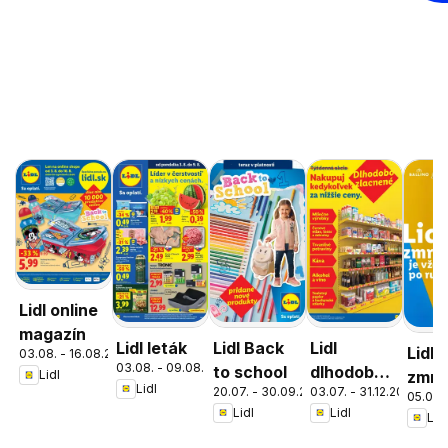
Lidl online
magazín
Lidl leták
Lidl Back
Lidl
Lidl
03.08. - 16.08.2026
03.08. - 09.08.2026
to school
dlhodobo
zmrz
Lidl
Lidl
20.07. - 30.09.2026
03.07. - 31.12.2026
zlacnené
05.05. 
Lidl
Lidl
Lidl