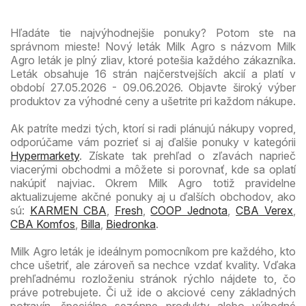
Hľadáte tie najvýhodnejšie ponuky? Potom ste na
správnom mieste! Nový leták Milk Agro s názvom Milk
Agro leták je plný zliav, ktoré potešia každého zákazníka.
Leták obsahuje 16 strán najčerstvejších akcií a platí v
období 27.05.2026 - 09.06.2026. Objavte široký výber
produktov za výhodné ceny a ušetrite pri každom nákupe.
Ak patríte medzi tých, ktorí si radi plánujú nákupy vopred,
odporúčame vám pozrieť si aj ďalšie ponuky v kategórii
Hypermarkety
. Získate tak prehľad o zľavách naprieč
viacerými obchodmi a môžete si porovnať, kde sa oplatí
nakúpiť najviac. Okrem Milk Agro totiž pravidelne
aktualizujeme akčné ponuky aj u ďalších obchodov, ako
sú:
KARMEN CBA
,
Fresh
,
COOP Jednota
,
CBA Verex
,
CBA Komfos
,
Billa
,
Biedronka
.
Milk Agro leták je ideálnym pomocníkom pre každého, kto
chce ušetriť, ale zároveň sa nechce vzdať kvality. Vďaka
prehľadnému rozloženiu stránok rýchlo nájdete to, čo
práve potrebujete. Či už ide o akciové ceny základných
potravín, špeciálne sezónne produkty alebo výhodné