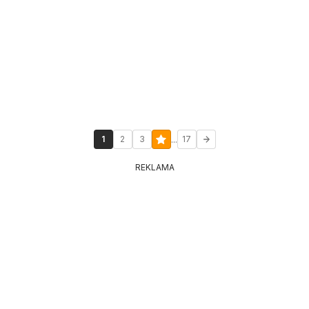
...
1
2
3
17
REKLAMA