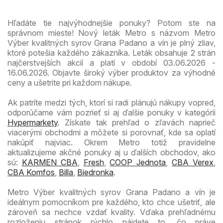
Hľadáte tie najvýhodnejšie ponuky? Potom ste na
správnom mieste! Nový leták Metro s názvom Metro
Výber kvalitných syrov Grana Padano a vín je plný zliav,
ktoré potešia každého zákazníka. Leták obsahuje 2 strán
najčerstvejších akcií a platí v období 03.06.2026 -
16.06.2026. Objavte široký výber produktov za výhodné
ceny a ušetrite pri každom nákupe.
Ak patríte medzi tých, ktorí si radi plánujú nákupy vopred,
odporúčame vám pozrieť si aj ďalšie ponuky v kategórii
Hypermarkety
. Získate tak prehľad o zľavách naprieč
viacerými obchodmi a môžete si porovnať, kde sa oplatí
nakúpiť najviac. Okrem Metro totiž pravidelne
aktualizujeme akčné ponuky aj u ďalších obchodov, ako
sú:
KARMEN CBA
,
Fresh
,
COOP Jednota
,
CBA Verex
,
CBA Komfos
,
Billa
,
Biedronka
.
Metro Výber kvalitných syrov Grana Padano a vín je
ideálnym pomocníkom pre každého, kto chce ušetriť, ale
zároveň sa nechce vzdať kvality. Vďaka prehľadnému
rozloženiu stránok rýchlo nájdete to, čo práve