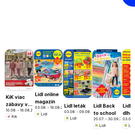
Lidl online
KiK viac
magazín
zábavy v
Lidl leták
Lidl Back
Lidl
03.08. - 16.08.2026
10.08. - 16.08.2026
škole
03.08. - 09.08.2026
to school
dlho
Lidl
Kik
Lidl
20.07. - 30.09.2026
03.07. 
zlac
Lidl
Lidl