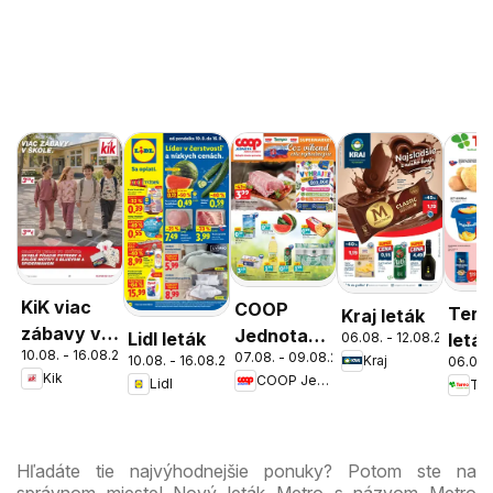
KiK viac
COOP
Tern
Kraj leták
zábavy v
Jednota
Lidl leták
06.08. - 12.08.2026
leták
10.08. - 16.08.2026
škole
07.08. - 09.08.2026
cez víkend
10.08. - 16.08.2026
Kraj
06.08.
Kik
COOP Jednota
Lidl
Ter
ešte
výhodnejšie
Hľadáte tie najvýhodnejšie ponuky? Potom ste na
správnom mieste! Nový leták Metro s názvom Metro