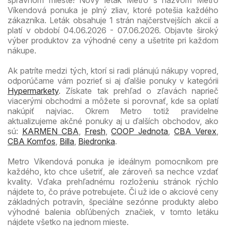
Víkendová ponuka je plný zliav, ktoré potešia každého
zákazníka. Leták obsahuje 1 strán najčerstvejších akcií a
platí v období 04.06.2026 - 07.06.2026. Objavte široký
výber produktov za výhodné ceny a ušetrite pri každom
nákupe.
Ak patríte medzi tých, ktorí si radi plánujú nákupy vopred,
odporúčame vám pozrieť si aj ďalšie ponuky v kategórii
Hypermarkety
. Získate tak prehľad o zľavách naprieč
viacerými obchodmi a môžete si porovnať, kde sa oplatí
nakúpiť najviac. Okrem Metro totiž pravidelne
aktualizujeme akčné ponuky aj u ďalších obchodov, ako
sú:
KARMEN CBA
,
Fresh
,
COOP Jednota
,
CBA Verex
,
CBA Komfos
,
Billa
,
Biedronka
.
Metro Víkendová ponuka je ideálnym pomocníkom pre
každého, kto chce ušetriť, ale zároveň sa nechce vzdať
kvality. Vďaka prehľadnému rozloženiu stránok rýchlo
nájdete to, čo práve potrebujete. Či už ide o akciové ceny
základných potravín, špeciálne sezónne produkty alebo
výhodné balenia obľúbených značiek, v tomto letáku
nájdete všetko na jednom mieste.