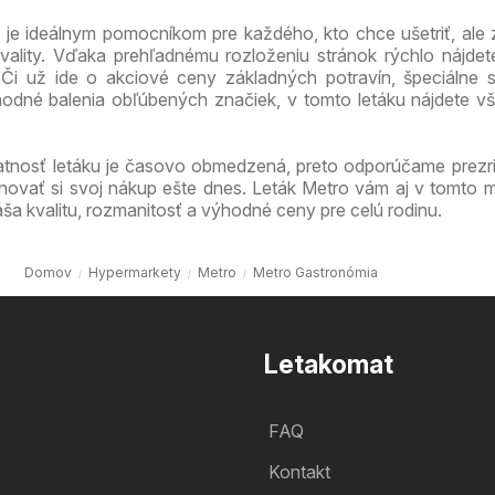
je ideálnym pomocníkom pre každého, kto chce ušetriť, ale
ality. Vďaka prehľadnému rozloženiu stránok rýchlo nájdet
. Či už ide o akciové ceny základných potravín, špeciálne
odné balenia obľúbených značiek, v tomto letáku nájdete v
atnosť letáku je časovo obmedzená, preto odporúčame prezri
novať si svoj nákup ešte dnes. Leták Metro vám aj v tomto m
ša kvalitu, rozmanitosť a výhodné ceny pre celú rodinu.
Domov
Hypermarkety
Metro
Metro Gastronómia
Letakomat
FAQ
Kontakt