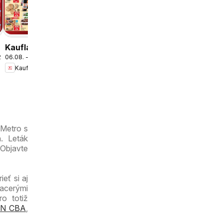
06.08. - 12.08.2026
Bratislava-
Kaufland
Dúbravka
leták
Kaufland
.2026
06.08. - 12.08.2026
Bratislava-
Kaufland
Petržalka-
Danubia
leták
 Metro s
. Leták
 Objavte
eť si aj
iacerými
o totiž
N CBA
,