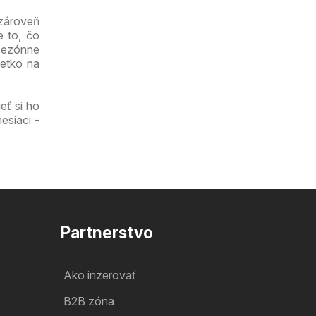
 zároveň
e to, čo
 sezónne
šetko na
eť si ho
esiaci -
Partnerstvo
Ako inzerovať
B2B zóna