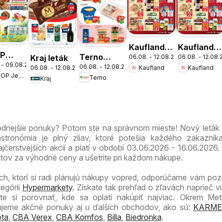
Kaufland
Kaufland
P
Terno
Kraj leták
06.08. - 12.08.2026
06.08. - 12.08
Bratislava-
Bratislava-
 - 09.08.2026
nota
06.08. - 12.08.2026
Kaufland
Kaufland
06.08. - 12.08.2026
leták
Nové
Petržalka
COOP Jednota
Terno
víkend
Kraj
Mesto
leták
leták
dnejšie
odnejšie ponuky? Potom ste na správnom mieste! Nový leták
ronómia je plný zliav, ktoré potešia každého zákazníka
jčerstvejších akcií a platí v období 03.06.2026 - 16.06.2026.
ktov za výhodné ceny a ušetrite pri každom nákupe.
ch, ktorí si radi plánujú nákupy vopred, odporúčame vám pozri
tegórii
Hypermarkety
. Získate tak prehľad o zľavách naprieč v
 si porovnať, kde sa oplatí nakúpiť najviac. Okrem Metr
zujeme akčné ponuky aj u ďalších obchodov, ako sú:
KARME
ta
,
CBA Verex
,
CBA Komfos
,
Billa
,
Biedronka
.