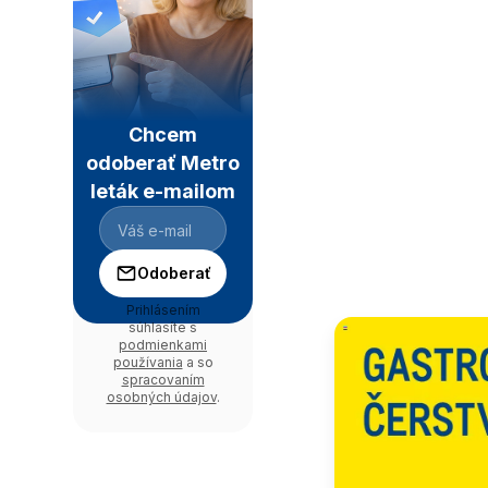
Chcem
odoberať Metro
leták e-mailom
Odoberať
Prihlásením
súhlasíte s
podmienkami
používania
a so
spracovaním
osobných údajov
.