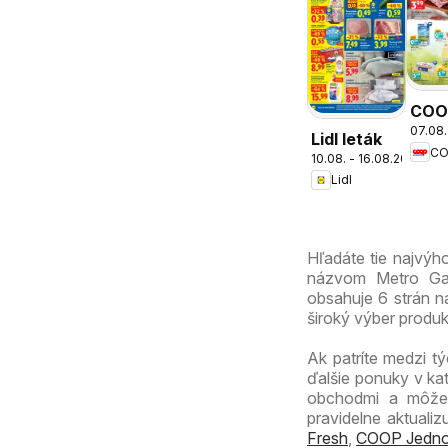
COO
07.08.
Jed
Lidl leták
cez 
10.08. - 16.08.2026
Lidl
ešte
výho
Hľadáte tie najvýh
názvom Metro Gast
obsahuje 6 strán na
široký výber produ
Ak patríte medzi tý
ďalšie ponuky v ka
obchodmi a môžete
pravidelne aktuali
Fresh
,
COOP Jedno