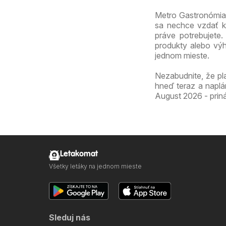
Metro Gastronómia 
sa nechce vzdať kv
práve potrebujete
produkty alebo výh
jednom mieste.
Nezabudnite, že pl
hneď teraz a naplá
August 2026 - priná
Letakomat
Všetky letáky na jednom mieste
Sleduj nás