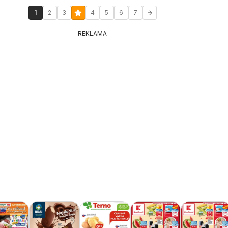
1
2
3
4
5
6
7
REKLAMA