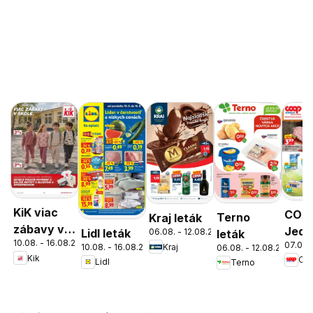
KiK viac
COO
Terno
Kraj leták
zábavy v
Jedn
Lidl leták
06.08. - 12.08.2026
leták
10.08. - 16.08.2026
škole
07.08.
cez 
10.08. - 16.08.2026
Kraj
06.08. - 12.08.2026
Kik
Lidl
Terno
ešte
výho