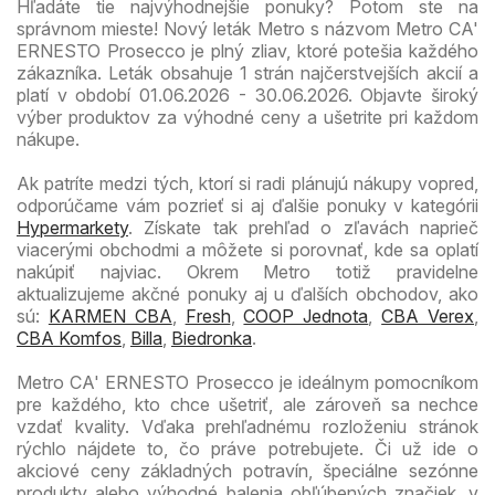
Hľadáte tie najvýhodnejšie ponuky? Potom ste na
správnom mieste! Nový leták Metro s názvom Metro CA'
ERNESTO Prosecco je plný zliav, ktoré potešia každého
zákazníka. Leták obsahuje 1 strán najčerstvejších akcií a
platí v období 01.06.2026 - 30.06.2026. Objavte široký
výber produktov za výhodné ceny a ušetrite pri každom
nákupe.
Ak patríte medzi tých, ktorí si radi plánujú nákupy vopred,
odporúčame vám pozrieť si aj ďalšie ponuky v kategórii
Hypermarkety
. Získate tak prehľad o zľavách naprieč
viacerými obchodmi a môžete si porovnať, kde sa oplatí
nakúpiť najviac. Okrem Metro totiž pravidelne
aktualizujeme akčné ponuky aj u ďalších obchodov, ako
sú:
KARMEN CBA
,
Fresh
,
COOP Jednota
,
CBA Verex
,
CBA Komfos
,
Billa
,
Biedronka
.
Metro CA' ERNESTO Prosecco je ideálnym pomocníkom
pre každého, kto chce ušetriť, ale zároveň sa nechce
vzdať kvality. Vďaka prehľadnému rozloženiu stránok
rýchlo nájdete to, čo práve potrebujete. Či už ide o
akciové ceny základných potravín, špeciálne sezónne
produkty alebo výhodné balenia obľúbených značiek, v